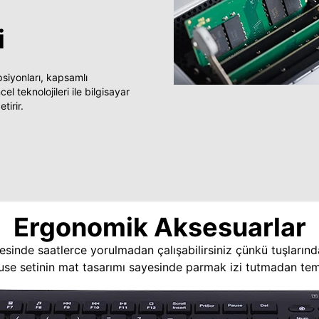
i
yonları, kapsamlı
 teknolojileri ile bilgisayar
tirir.
Ergonomik Aksesuarlar
esinde saatlerce yorulmadan çalışabilirsiniz çünkü tuşlarınd
use setinin mat tasarımı sayesinde parmak izi tutmadan temi