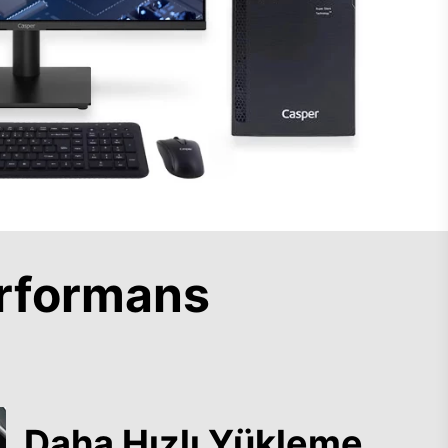
rformans
Daha Hızlı Yükleme