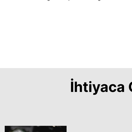
İhtiyac