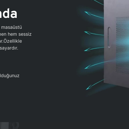
ada
0 masaüstü
ğmen hem sessiz
.Özellikle
sayardır.
 olduğunuz