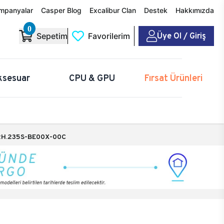
mpanyalar
Casper Blog
Excalibur Clan
Destek
Hakkımızda
0
Üye Ol / Giriş
Sepetim
Favorilerim
ksesuar
CPU & GPU
Fırsat Ürünleri
H.235S-BE00X-00C