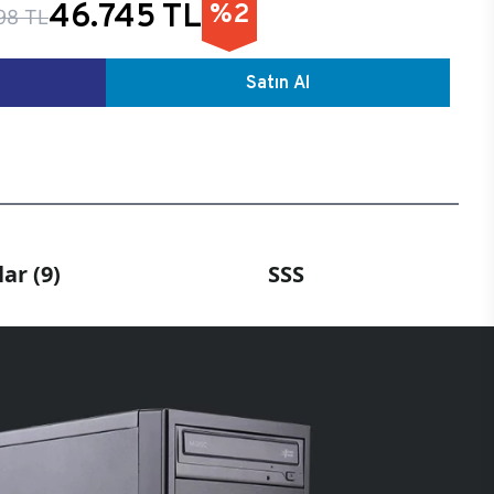
46.745 TL
%2
98 TL
Satın Al
ar (9)
SSS