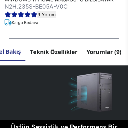
N2H.235S-BE05A-V0C
9 Yorum
Kargo Bedava
l Bakış
Teknik Özellikler
Yorumlar (9)
Üstün Sessizlik ve Performans Bir