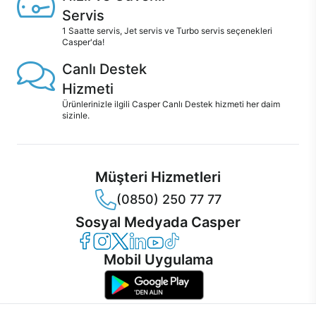
Servis
1 Saatte servis, Jet servis ve Turbo servis seçenekleri
Casper'da!
Canlı Destek
Hizmeti
Ürünlerinizle ilgili Casper Canlı Destek hizmeti her daim
sizinle.
Müşteri Hizmetleri
(0850) 250 77 77
Sosyal Medyada Casper
Casper Facebook
Casper Instagram
Casper Twitter
Casper LinkedIn
Casper YouTube
Casper TikTok
Mobil Uygulama