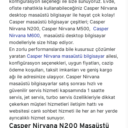
konfigürasyon seçeneği ile size sunuyoruz. Evde,
ofiste rahatlıkla kullanabileceğiniz Casper Nirvana
desktop masaüstü bilgisayar ile hayat çok kolay!
Casper masaüstü bilgisayar çeşitleri; Casper
Nirvana N200, Casper Nirvana M500,
Casper
Nirvana M600
, masaüstü desktop bilgisayar
modelleriyle size hitap ediyor.
En zorlu performanslarda bile kusursuz çözümler
yaratan
Casper Nirvana masaüstü bilgisayar
ailesi,
konfigürasyon seçenekleri, uygun fiyatları, cazip
ödeme koşulları, taksit imkanları ve geniş kargo
ağı ile adresinize ulaşıyor. Casper Nirvana
masaüstü bilgisayarlar satış sonrası hızlı ve
güvenilir servis hizmeti kapsamında 1 saatte
servis, jet servis, turbo servis özellikleriyle dikkat
çekerken müşteri hizmetleri iletişim hattı ve
websitesi canlı sohbet hizmeti ile her an her yerde
ayrıcalıklı hizmet sunuyor.
Casper Nirvana N200 Masaüstü