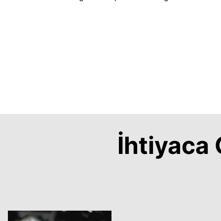
İhtiyac