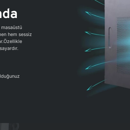
ada
0 masaüstü
ğmen hem sessiz
.Özellikle
sayardır.
 olduğunuz