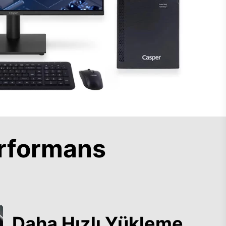
rformans
Daha Hızlı Yükleme