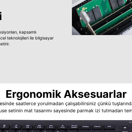
i
yonları, kapsamlı
 teknolojileri ile bilgisayar
tirir.
Ergonomik Aksesuarlar
esinde saatlerce yorulmadan çalışabilirsiniz çünkü tuşlarınd
use setinin mat tasarımı sayesinde parmak izi tutmadan temi