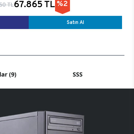
67.865 TL
%2
50 TL
Satın Al
ar (9)
SSS