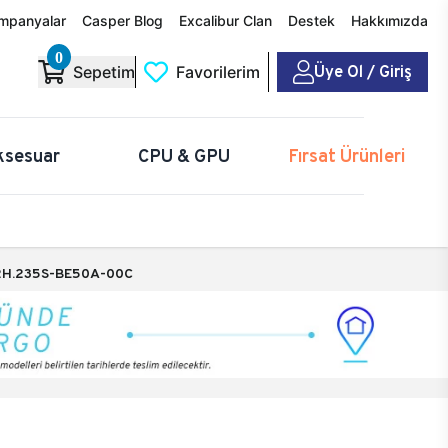
mpanyalar
Casper Blog
Excalibur Clan
Destek
Hakkımızda
0
Üye Ol / Giriş
Sepetim
Favorilerim
ksesuar
CPU & GPU
Fırsat Ürünleri
H.235S-BE50A-00C