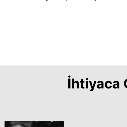
İhtiyac