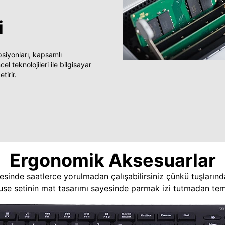
i
yonları, kapsamlı
 teknolojileri ile bilgisayar
tirir.
Ergonomik Aksesuarlar
esinde saatlerce yorulmadan çalışabilirsiniz çünkü tuşlarınd
use setinin mat tasarımı sayesinde parmak izi tutmadan temi