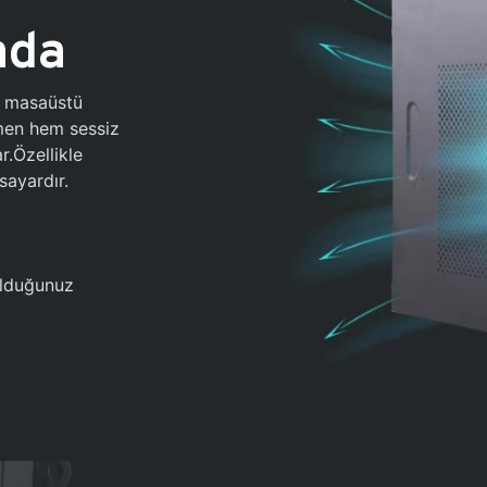
ada
0 masaüstü
ğmen hem sessiz
.Özellikle
sayardır.
 olduğunuz