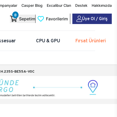
mpanyalar
Casper Blog
Excalibur Clan
Destek
Hakkımızda
0
Üye Ol / Giriş
Sepetim
Favorilerim
ksesuar
CPU & GPU
Fırsat Ürünleri
H.235S-BE55A-V0C