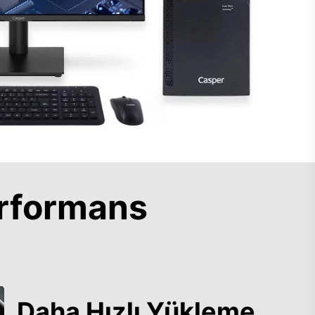
rformans
Daha Hızlı Yükleme