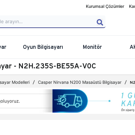
Kurumsal Çözümler
Ka
yar
Oyun Bilgisayarı
Monitör
A
sayar - N2H.235S-BE55A-V0C
sayar Modelleri
Casper Nirvana N200 Masaüstü Bilgisayar
N2