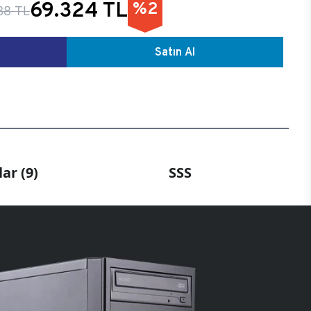
69.324 TL
%2
38 TL
Satın Al
ar (9)
SSS