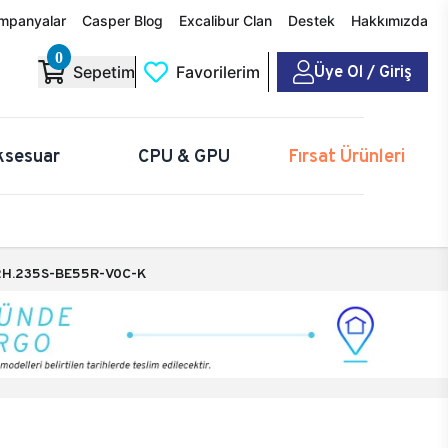
mpanyalar
Casper Blog
Excalibur Clan
Destek
Hakkımızda
0
Üye Ol / Giriş
Sepetim
Favorilerim
ksesuar
CPU & GPU
Fırsat Ürünleri
H.235S-BE55R-V0C-K