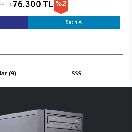
76.300 TL
%2
58 TL
Satın Al
ar (9)
SSS