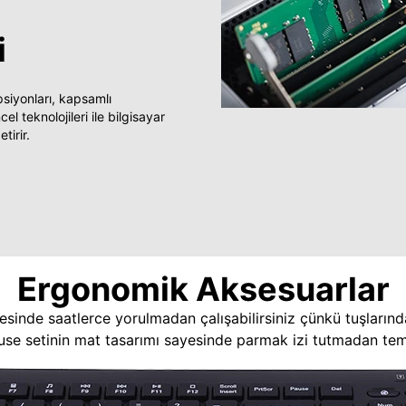
i
yonları, kapsamlı
 teknolojileri ile bilgisayar
tirir.
Ergonomik Aksesuarlar
esinde saatlerce yorulmadan çalışabilirsiniz çünkü tuşlarınd
use setinin mat tasarımı sayesinde parmak izi tutmadan temi