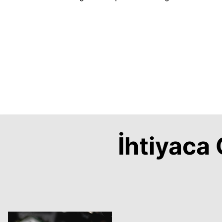
İhtiyac