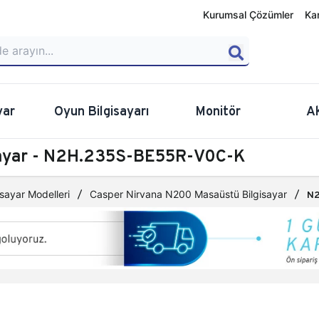
Kurumsal Çözümler
Ka
yar
Oyun Bilgisayarı
Monitör
A
sayar - N2H.235S-BE55R-V0C-K
sayar Modelleri
Casper Nirvana N200 Masaüstü Bilgisayar
N2