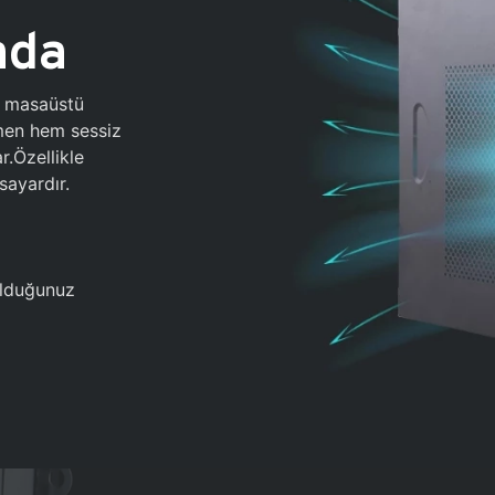
ada
0 masaüstü
ğmen hem sessiz
.Özellikle
sayardır.
 olduğunuz