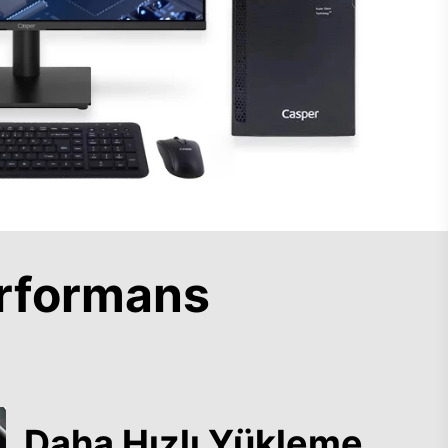
rformans
Daha Hızlı Yükleme