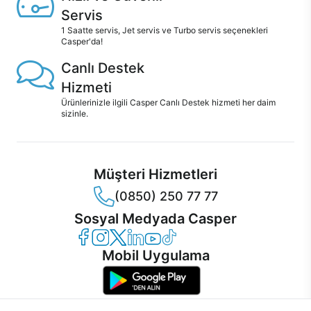
Servis
1 Saatte servis, Jet servis ve Turbo servis seçenekleri
Casper'da!
Canlı Destek
Hizmeti
Ürünlerinizle ilgili Casper Canlı Destek hizmeti her daim
sizinle.
Müşteri Hizmetleri
(0850) 250 77 77
Sosyal Medyada Casper
Casper Facebook
Casper Instagram
Casper Twitter
Casper LinkedIn
Casper YouTube
Casper TikTok
Mobil Uygulama