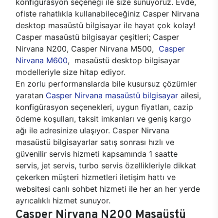
konfigürasyon seçeneği ile size sunuyoruz. Evde,
ofiste rahatlıkla kullanabileceğiniz Casper Nirvana
desktop masaüstü bilgisayar ile hayat çok kolay!
Casper masaüstü bilgisayar çeşitleri; Casper
Nirvana N200, Casper Nirvana M500,
Casper
Nirvana M600
, masaüstü desktop bilgisayar
modelleriyle size hitap ediyor.
En zorlu performanslarda bile kusursuz çözümler
yaratan
Casper Nirvana masaüstü bilgisayar
ailesi,
konfigürasyon seçenekleri, uygun fiyatları, cazip
ödeme koşulları, taksit imkanları ve geniş kargo
ağı ile adresinize ulaşıyor. Casper Nirvana
masaüstü bilgisayarlar satış sonrası hızlı ve
güvenilir servis hizmeti kapsamında 1 saatte
servis, jet servis, turbo servis özellikleriyle dikkat
çekerken müşteri hizmetleri iletişim hattı ve
websitesi canlı sohbet hizmeti ile her an her yerde
ayrıcalıklı hizmet sunuyor.
Casper Nirvana N200 Masaüstü