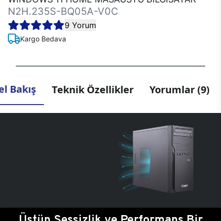
N2H.235S-BQ05A-V0C
9 Yorum
Kargo Bedava
l Bakış
Teknik Özellikler
Yorumlar (9)
Üstün Sessizlik ve Performans Bir