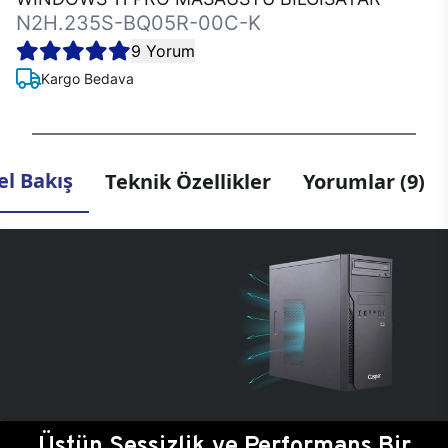
N2H.235S-BQ05R-00C-K
9 Yorum
Kargo Bedava
l Bakış
Teknik Özellikler
Yorumlar (9)
Üstün Sessizlik ve Performans Bir