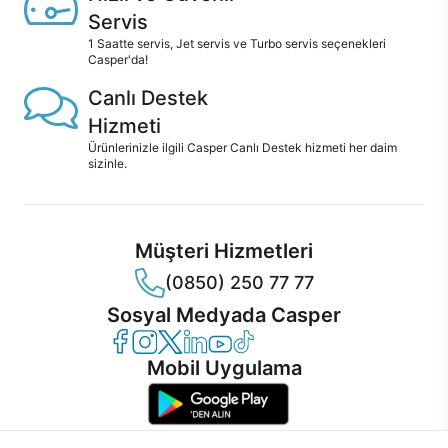
Servis
1 Saatte servis, Jet servis ve Turbo servis seçenekleri
Casper'da!
Canlı Destek
Hizmeti
Ürünlerinizle ilgili Casper Canlı Destek hizmeti her daim
sizinle.
Müşteri Hizmetleri
(0850) 250 77 77
Sosyal Medyada Casper
Casper Facebook
Casper Instagram
Casper Twitter
Casper LinkedIn
Casper YouTube
Casper TikTok
Mobil Uygulama