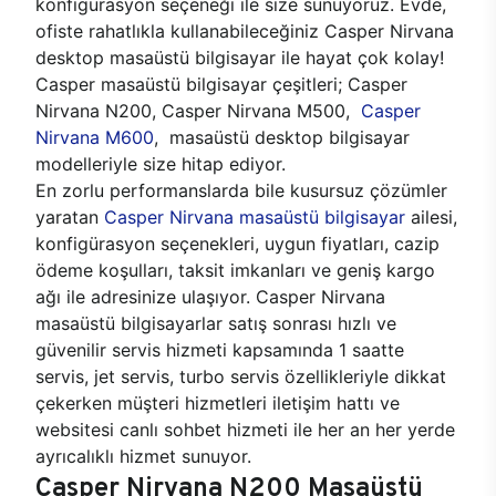
konfigürasyon seçeneği ile size sunuyoruz. Evde,
ofiste rahatlıkla kullanabileceğiniz Casper Nirvana
desktop masaüstü bilgisayar ile hayat çok kolay!
Casper masaüstü bilgisayar çeşitleri; Casper
Nirvana N200, Casper Nirvana M500,
Casper
Nirvana M600
, masaüstü desktop bilgisayar
modelleriyle size hitap ediyor.
En zorlu performanslarda bile kusursuz çözümler
yaratan
Casper Nirvana masaüstü bilgisayar
ailesi,
konfigürasyon seçenekleri, uygun fiyatları, cazip
ödeme koşulları, taksit imkanları ve geniş kargo
ağı ile adresinize ulaşıyor. Casper Nirvana
masaüstü bilgisayarlar satış sonrası hızlı ve
güvenilir servis hizmeti kapsamında 1 saatte
servis, jet servis, turbo servis özellikleriyle dikkat
çekerken müşteri hizmetleri iletişim hattı ve
websitesi canlı sohbet hizmeti ile her an her yerde
ayrıcalıklı hizmet sunuyor.
Casper Nirvana N200 Masaüstü