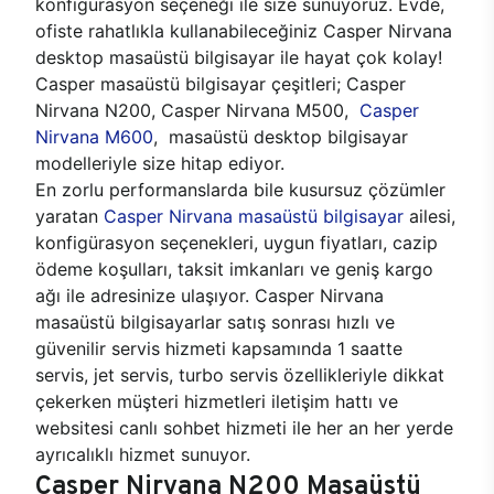
konfigürasyon seçeneği ile size sunuyoruz. Evde,
ofiste rahatlıkla kullanabileceğiniz Casper Nirvana
desktop masaüstü bilgisayar ile hayat çok kolay!
Casper masaüstü bilgisayar çeşitleri; Casper
Nirvana N200, Casper Nirvana M500,
Casper
Nirvana M600
, masaüstü desktop bilgisayar
modelleriyle size hitap ediyor.
En zorlu performanslarda bile kusursuz çözümler
yaratan
Casper Nirvana masaüstü bilgisayar
ailesi,
konfigürasyon seçenekleri, uygun fiyatları, cazip
ödeme koşulları, taksit imkanları ve geniş kargo
ağı ile adresinize ulaşıyor. Casper Nirvana
masaüstü bilgisayarlar satış sonrası hızlı ve
güvenilir servis hizmeti kapsamında 1 saatte
servis, jet servis, turbo servis özellikleriyle dikkat
çekerken müşteri hizmetleri iletişim hattı ve
websitesi canlı sohbet hizmeti ile her an her yerde
ayrıcalıklı hizmet sunuyor.
Casper Nirvana N200 Masaüstü