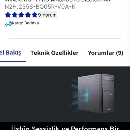
N2H.235S-BQ05R-V0A-K
9 Yorum
Kargo Bedava
l Bakış
Teknik Özellikler
Yorumlar (9)
Üstün Sessizlik ve Performans Bir