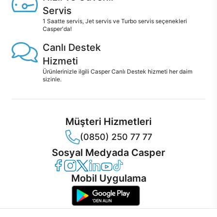
Servis
1 Saatte servis, Jet servis ve Turbo servis seçenekleri
Casper'da!
Canlı Destek
Hizmeti
Ürünlerinizle ilgili Casper Canlı Destek hizmeti her daim
sizinle.
Müşteri Hizmetleri
(0850) 250 77 77
Sosyal Medyada Casper
Casper Facebook
Casper Instagram
Casper Twitter
Casper LinkedIn
Casper YouTube
Casper TikTok
Mobil Uygulama