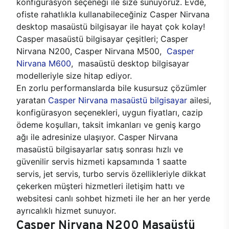
konfigürasyon seçeneği ile size sunuyoruz. Evde,
ofiste rahatlıkla kullanabileceğiniz Casper Nirvana
desktop masaüstü bilgisayar ile hayat çok kolay!
Casper masaüstü bilgisayar çeşitleri; Casper
Nirvana N200, Casper Nirvana M500,
Casper
Nirvana M600
, masaüstü desktop bilgisayar
modelleriyle size hitap ediyor.
En zorlu performanslarda bile kusursuz çözümler
yaratan
Casper Nirvana masaüstü bilgisayar
ailesi,
konfigürasyon seçenekleri, uygun fiyatları, cazip
ödeme koşulları, taksit imkanları ve geniş kargo
ağı ile adresinize ulaşıyor. Casper Nirvana
masaüstü bilgisayarlar satış sonrası hızlı ve
güvenilir servis hizmeti kapsamında 1 saatte
servis, jet servis, turbo servis özellikleriyle dikkat
çekerken müşteri hizmetleri iletişim hattı ve
websitesi canlı sohbet hizmeti ile her an her yerde
ayrıcalıklı hizmet sunuyor.
Casper Nirvana N200 Masaüstü