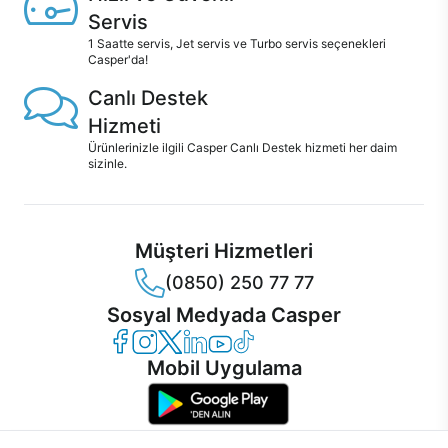
Servis
1 Saatte servis, Jet servis ve Turbo servis seçenekleri
Casper'da!
Canlı Destek
Hizmeti
Ürünlerinizle ilgili Casper Canlı Destek hizmeti her daim
sizinle.
Müşteri Hizmetleri
(0850) 250 77 77
Sosyal Medyada Casper
Casper Facebook
Casper Instagram
Casper Twitter
Casper LinkedIn
Casper YouTube
Casper TikTok
Mobil Uygulama