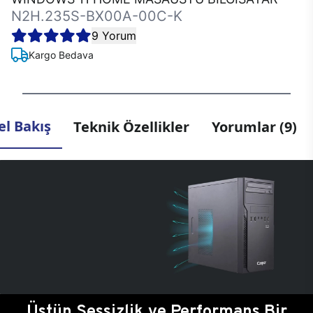
N2H.235S-BX00A-00C-K
9 Yorum
Kargo Bedava
l Bakış
Teknik Özellikler
Yorumlar (9)
Üstün Sessizlik ve Performans Bir