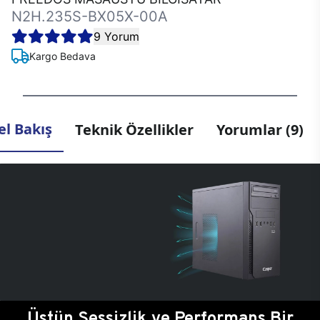
N2H.235S-BX05X-00A
9 Yorum
Kargo Bedava
l Bakış
Teknik Özellikler
Yorumlar (9)
Üstün Sessizlik ve Performans Bir