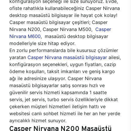
konfigürasyon seçeneği ile size sunuyoruz. Evde,
ofiste rahatlıkla kullanabileceğiniz Casper Nirvana
desktop masaüstü bilgisayar ile hayat çok kolay!
Casper masaüstü bilgisayar çeşitleri; Casper
Nirvana N200, Casper Nirvana M500,
Casper
Nirvana M600
, masaüstü desktop bilgisayar
modelleriyle size hitap ediyor.
En zorlu performanslarda bile kusursuz çözümler
yaratan
Casper Nirvana masaüstü bilgisayar
ailesi,
konfigürasyon seçenekleri, uygun fiyatları, cazip
ödeme koşulları, taksit imkanları ve geniş kargo
ağı ile adresinize ulaşıyor. Casper Nirvana
masaüstü bilgisayarlar satış sonrası hızlı ve
güvenilir servis hizmeti kapsamında 1 saatte
servis, jet servis, turbo servis özellikleriyle dikkat
çekerken müşteri hizmetleri iletişim hattı ve
websitesi canlı sohbet hizmeti ile her an her yerde
ayrıcalıklı hizmet sunuyor.
Casper Nirvana N200 Masaüstü