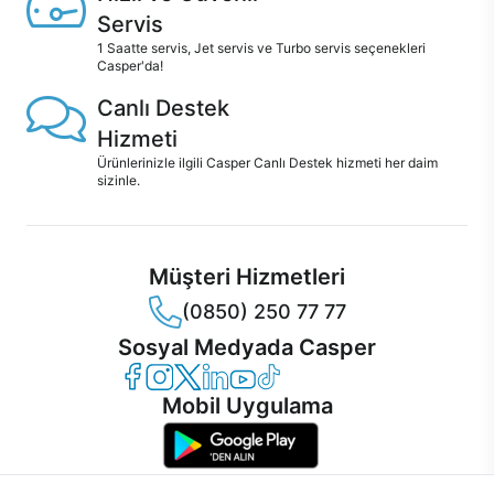
Servis
1 Saatte servis, Jet servis ve Turbo servis seçenekleri
Casper'da!
Canlı Destek
Hizmeti
Ürünlerinizle ilgili Casper Canlı Destek hizmeti her daim
sizinle.
Müşteri Hizmetleri
(0850) 250 77 77
Sosyal Medyada Casper
Casper Facebook
Casper Instagram
Casper Twitter
Casper LinkedIn
Casper YouTube
Casper TikTok
Mobil Uygulama