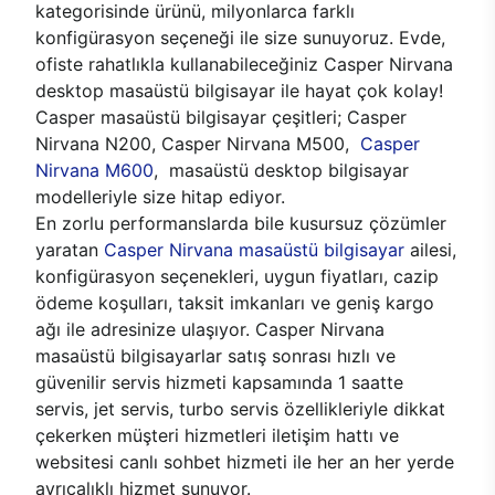
kategorisinde ürünü, milyonlarca farklı
konfigürasyon seçeneği ile size sunuyoruz. Evde,
ofiste rahatlıkla kullanabileceğiniz Casper Nirvana
desktop masaüstü bilgisayar ile hayat çok kolay!
Casper masaüstü bilgisayar çeşitleri; Casper
Nirvana N200, Casper Nirvana M500,
Casper
Nirvana M600
, masaüstü desktop bilgisayar
modelleriyle size hitap ediyor.
En zorlu performanslarda bile kusursuz çözümler
yaratan
Casper Nirvana masaüstü bilgisayar
ailesi,
konfigürasyon seçenekleri, uygun fiyatları, cazip
ödeme koşulları, taksit imkanları ve geniş kargo
ağı ile adresinize ulaşıyor. Casper Nirvana
masaüstü bilgisayarlar satış sonrası hızlı ve
güvenilir servis hizmeti kapsamında 1 saatte
servis, jet servis, turbo servis özellikleriyle dikkat
çekerken müşteri hizmetleri iletişim hattı ve
websitesi canlı sohbet hizmeti ile her an her yerde
ayrıcalıklı hizmet sunuyor.