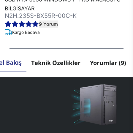
BİLGİSAYAR
N2H.235S-BX55R-00C-K
9 Yorum
Kargo Bedava
l Bakış
Teknik Özellikler
Yorumlar (9)