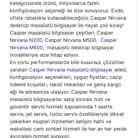
kategorisinde ürünü, milyonlarca farklı
konfigürasyon seçeneği ile size sunuyoruz. Evde,
ofiste rahatlıkla kullanabileceğiniz Casper Nirvana
desktop masaüstü bilgisayar ile hayat çok kolay!
Casper masaüstü bilgisayar çeşitleri; Casper
Nirvana N200, Casper Nirvana M500,
Casper
Nirvana M600
, masaüstü desktop bilgisayar
modelleriyle size hitap ediyor.
En zorlu performanslarda bile kusursuz çözümler
yaratan
Casper Nirvana masaüstü bilgisayar
ailesi,
konfigürasyon seçenekleri, uygun fiyatları, cazip
ödeme koşulları, taksit imkanları ve geniş kargo
ağı ile adresinize ulaşıyor. Casper Nirvana
masaüstü bilgisayarlar satış sonrası hızlı ve
güvenilir servis hizmeti kapsamında 1 saatte
servis, jet servis, turbo servis özellikleriyle dikkat
çekerken müşteri hizmetleri iletişim hattı ve
websitesi canlı sohbet hizmeti ile her an her yerde
ayrıcalıklı hizmet sunuyor.