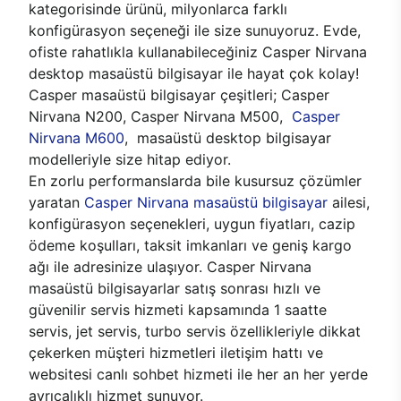
kategorisinde ürünü, milyonlarca farklı
konfigürasyon seçeneği ile size sunuyoruz. Evde,
ofiste rahatlıkla kullanabileceğiniz Casper Nirvana
desktop masaüstü bilgisayar ile hayat çok kolay!
Casper masaüstü bilgisayar çeşitleri; Casper
Nirvana N200, Casper Nirvana M500,
Casper
Nirvana M600
, masaüstü desktop bilgisayar
modelleriyle size hitap ediyor.
En zorlu performanslarda bile kusursuz çözümler
yaratan
Casper Nirvana masaüstü bilgisayar
ailesi,
konfigürasyon seçenekleri, uygun fiyatları, cazip
ödeme koşulları, taksit imkanları ve geniş kargo
ağı ile adresinize ulaşıyor. Casper Nirvana
masaüstü bilgisayarlar satış sonrası hızlı ve
güvenilir servis hizmeti kapsamında 1 saatte
servis, jet servis, turbo servis özellikleriyle dikkat
çekerken müşteri hizmetleri iletişim hattı ve
websitesi canlı sohbet hizmeti ile her an her yerde
ayrıcalıklı hizmet sunuyor.