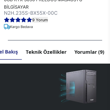
BİLGİSAYAR
N2H.235S-BX55X-00C
9 Yorum
Kargo Bedava
l Bakış
Teknik Özellikler
Yorumlar (9)