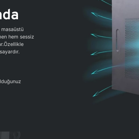
ada
0 masaüstü
ğmen hem sessiz
.Özellikle
sayardır.
 olduğunuz