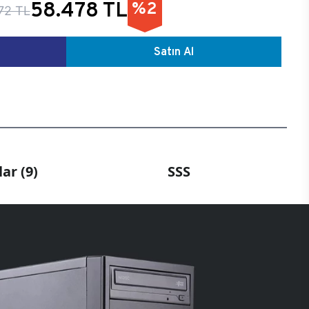
58.478 TL
%2
72 TL
Satın Al
ar (9)
SSS