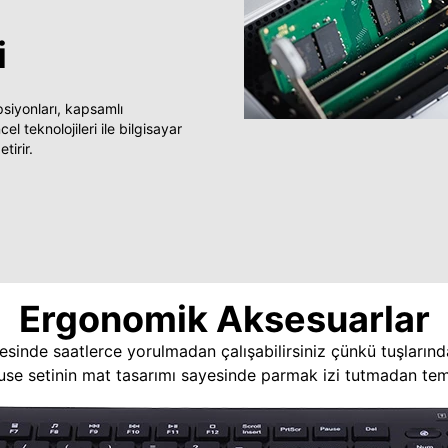
i
yonları, kapsamlı
 teknolojileri ile bilgisayar
tirir.
Ergonomik Aksesuarlar
esinde saatlerce yorulmadan çalışabilirsiniz çünkü tuşlarınd
use setinin mat tasarımı sayesinde parmak izi tutmadan temi