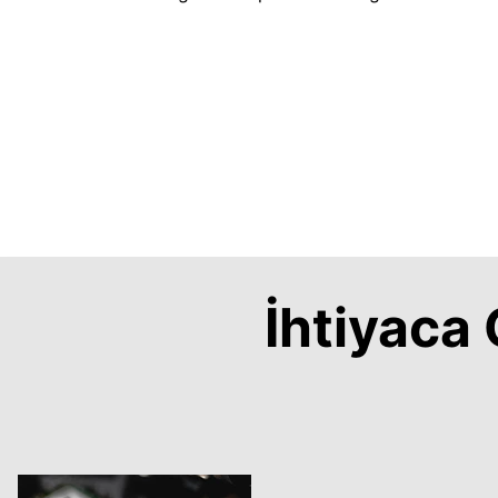
İhtiyac