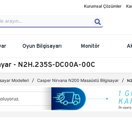
Kurumsal Çözümler
Ka
yar
Oyun Bilgisayarı
Monitör
A
sayar - N2H.235S-DC00A-00C
sayar Modelleri
Casper Nirvana N200 Masaüstü Bilgisayar
N2