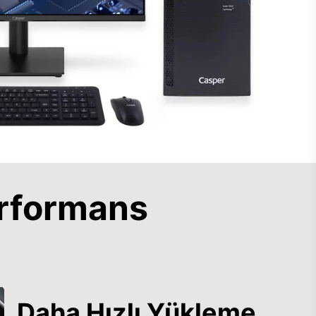
rformans
Daha Hızlı Yükleme