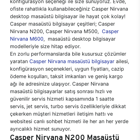
konfigürasyon seçeneği ile size sunuyoruz. Evde,
ofiste rahatlıkla kullanabileceğiniz Casper Nirvana
desktop masaüstü bilgisayar ile hayat çok kolay!
Casper masaüstü bilgisayar çeşitleri; Casper
Nirvana N200, Casper Nirvana M500,
Casper
Nirvana M600
, masaüstü desktop bilgisayar
modelleriyle size hitap ediyor.
En zorlu performanslarda bile kusursuz çözümler
yaratan
Casper Nirvana masaüstü bilgisayar
ailesi,
konfigürasyon seçenekleri, uygun fiyatları, cazip
ödeme koşulları, taksit imkanları ve geniş kargo
ağı ile adresinize ulaşıyor. Casper Nirvana
masaüstü bilgisayarlar satış sonrası hızlı ve
güvenilir servis hizmeti kapsamında 1 saatte
servis, jet servis, turbo servis özellikleriyle dikkat
çekerken müşteri hizmetleri iletişim hattı ve
websitesi canlı sohbet hizmeti ile her an her yerde
ayrıcalıklı hizmet sunuyor.
Casper Nirvana N200 Masaüstü