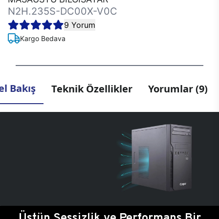
N2H.235S-DC00X-V0C
9 Yorum
Kargo Bedava
l Bakış
Teknik Özellikler
Yorumlar (9)
Üstün Sessizlik ve Performans Bir