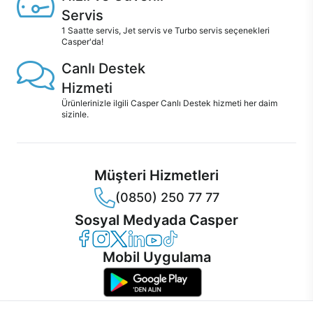
Servis
1 Saatte servis, Jet servis ve Turbo servis seçenekleri
Casper'da!
Canlı Destek
Hizmeti
Ürünlerinizle ilgili Casper Canlı Destek hizmeti her daim
sizinle.
Müşteri Hizmetleri
(0850) 250 77 77
Sosyal Medyada Casper
Casper Facebook
Casper Instagram
Casper Twitter
Casper LinkedIn
Casper YouTube
Casper TikTok
Mobil Uygulama