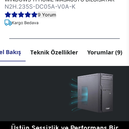
N2H.235S-DC05A-V0A-K
9 Yorum
Kargo Bedava
l Bakış
Teknik Özellikler
Yorumlar (9)
Üstün Sessizlik ve Performans Bir