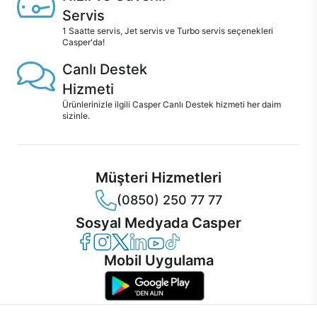
Servis
1 Saatte servis, Jet servis ve Turbo servis seçenekleri
Casper'da!
Canlı Destek
Hizmeti
Ürünlerinizle ilgili Casper Canlı Destek hizmeti her daim
sizinle.
Müşteri Hizmetleri
(0850) 250 77 77
Sosyal Medyada Casper
Casper Facebook
Casper Instagram
Casper Twitter
Casper LinkedIn
Casper YouTube
Casper TikTok
Mobil Uygulama