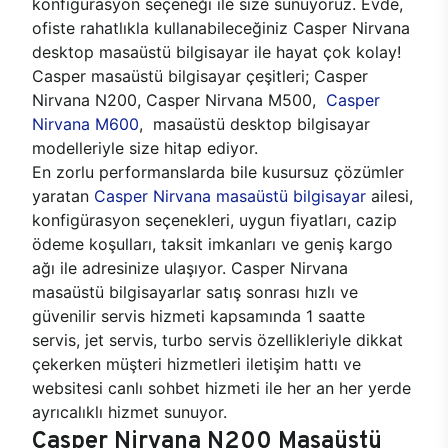
konfigürasyon seçeneği ile size sunuyoruz. Evde,
ofiste rahatlıkla kullanabileceğiniz Casper Nirvana
desktop masaüstü bilgisayar ile hayat çok kolay!
Casper masaüstü bilgisayar çeşitleri; Casper
Nirvana N200, Casper Nirvana M500,
Casper
Nirvana M600
, masaüstü desktop bilgisayar
modelleriyle size hitap ediyor.
En zorlu performanslarda bile kusursuz çözümler
yaratan
Casper Nirvana masaüstü bilgisayar
ailesi,
konfigürasyon seçenekleri, uygun fiyatları, cazip
ödeme koşulları, taksit imkanları ve geniş kargo
ağı ile adresinize ulaşıyor. Casper Nirvana
masaüstü bilgisayarlar satış sonrası hızlı ve
güvenilir servis hizmeti kapsamında 1 saatte
servis, jet servis, turbo servis özellikleriyle dikkat
çekerken müşteri hizmetleri iletişim hattı ve
websitesi canlı sohbet hizmeti ile her an her yerde
ayrıcalıklı hizmet sunuyor.
Casper Nirvana N200 Masaüstü