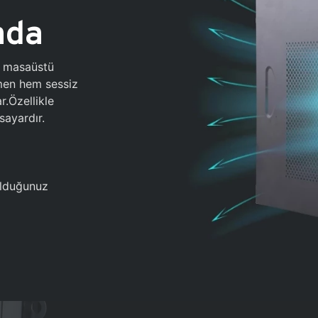
ada
0 masaüstü
ğmen hem sessiz
.Özellikle
sayardır.
 olduğunuz