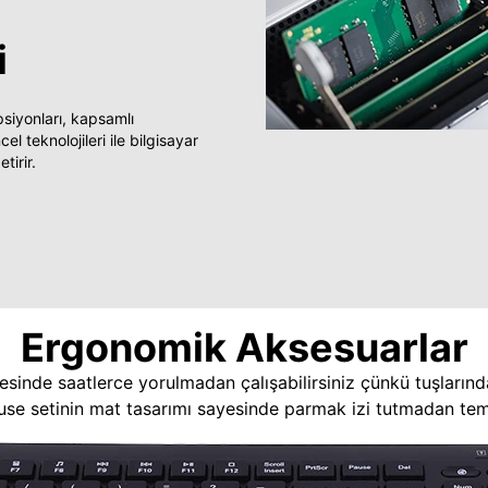
i
yonları, kapsamlı
 teknolojileri ile bilgisayar
tirir.
Ergonomik Aksesuarlar
esinde saatlerce yorulmadan çalışabilirsiniz çünkü tuşlarınd
use setinin mat tasarımı sayesinde parmak izi tutmadan temi