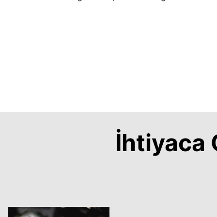
İhtiyac