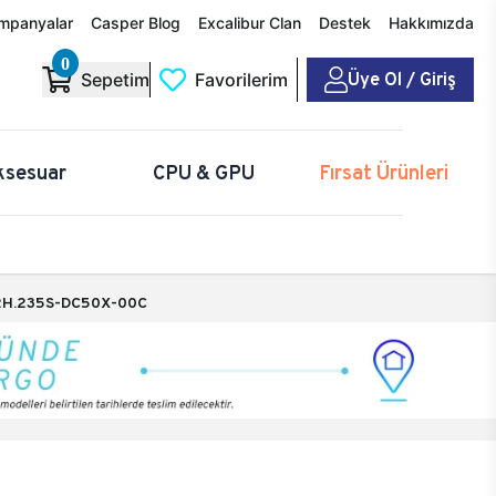
mpanyalar
Casper Blog
Excalibur Clan
Destek
Hakkımızda
0
Üye Ol / Giriş
Sepetim
Favorilerim
ksesuar
CPU & GPU
Fırsat Ürünleri
H.235S-DC50X-00C