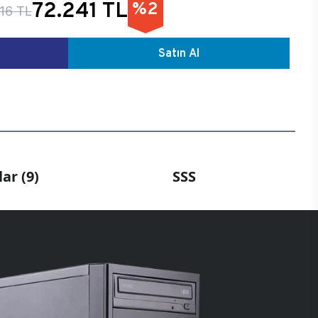
72.241 TL
%2
16 TL
Satın Al
ar (9)
SSS