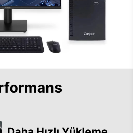
rformans
Daha Hızlı Yükleme