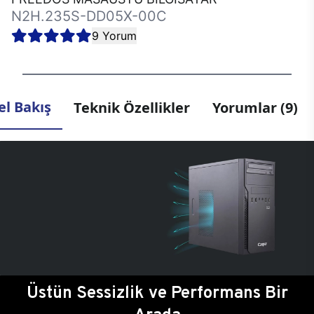
N2H.235S-DD05X-00C
9 Yorum
l Bakış
Teknik Özellikler
Yorumlar (9)
Üstün Sessizlik ve Performans Bir