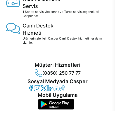
Servis
1 Saatte servis, Jet servis ve Turbo servis seçenekleri
Casper'da!
Canlı Destek
Hizmeti
Ürünlerinizle ilgili Casper Canlı Destek hizmeti her daim
sizinle.
Müşteri Hizmetleri
(0850) 250 77 77
Sosyal Medyada Casper
Casper Facebook
Casper Instagram
Casper Twitter
Casper LinkedIn
Casper YouTube
Casper TikTok
Mobil Uygulama