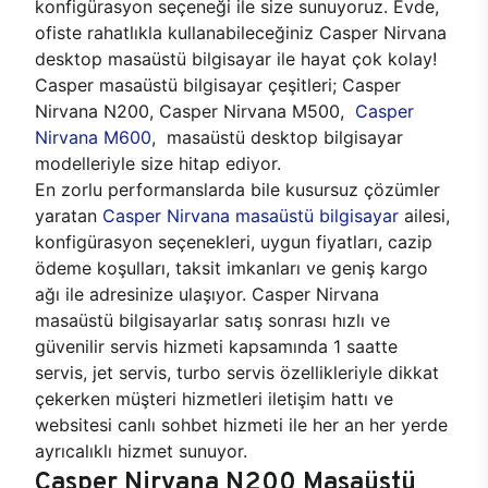
konfigürasyon seçeneği ile size sunuyoruz. Evde,
ofiste rahatlıkla kullanabileceğiniz Casper Nirvana
desktop masaüstü bilgisayar ile hayat çok kolay!
Casper masaüstü bilgisayar çeşitleri; Casper
Nirvana N200, Casper Nirvana M500,
Casper
Nirvana M600
, masaüstü desktop bilgisayar
modelleriyle size hitap ediyor.
En zorlu performanslarda bile kusursuz çözümler
yaratan
Casper Nirvana masaüstü bilgisayar
ailesi,
konfigürasyon seçenekleri, uygun fiyatları, cazip
ödeme koşulları, taksit imkanları ve geniş kargo
ağı ile adresinize ulaşıyor. Casper Nirvana
masaüstü bilgisayarlar satış sonrası hızlı ve
güvenilir servis hizmeti kapsamında 1 saatte
servis, jet servis, turbo servis özellikleriyle dikkat
çekerken müşteri hizmetleri iletişim hattı ve
websitesi canlı sohbet hizmeti ile her an her yerde
ayrıcalıklı hizmet sunuyor.
Casper Nirvana N200 Masaüstü