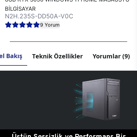
BİLGİSAYAR
N2H.235S-DD50A-V0C
9 Yorum
l Bakış
Teknik Özellikler
Yorumlar (9)
Üstün Sessizlik ve Performans Bir