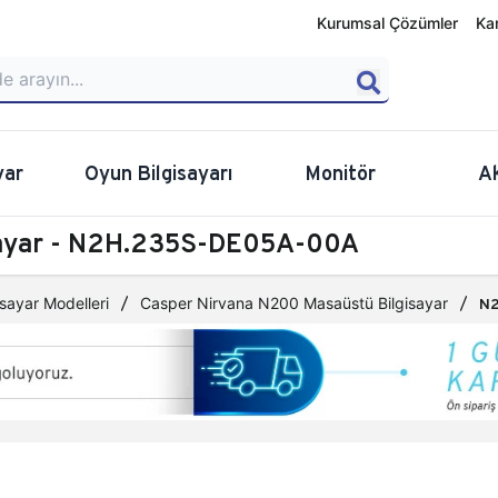
Kurumsal Çözümler
Ka
yar
Oyun Bilgisayarı
Monitör
A
sayar - N2H.235S-DE05A-00A
sayar Modelleri
Casper Nirvana N200 Masaüstü Bilgisayar
N2