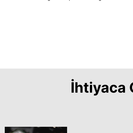
İhtiyac