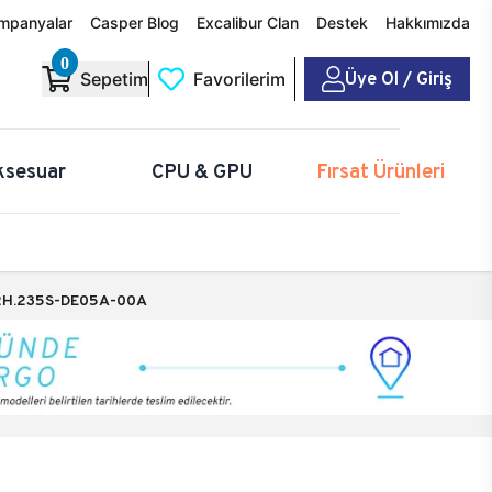
mpanyalar
Casper Blog
Excalibur Clan
Destek
Hakkımızda
0
Üye Ol / Giriş
Sepetim
Favorilerim
ksesuar
CPU & GPU
Fırsat Ürünleri
H.235S-DE05A-00A