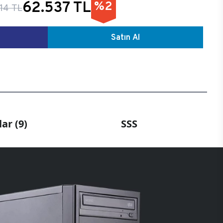
62.537 TL
%2
14 TL
Satın Al
ar (9)
SSS