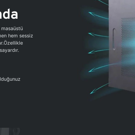
ada
0 masaüstü
ğmen hem sessiz
.Özellikle
sayardır.
 olduğunuz