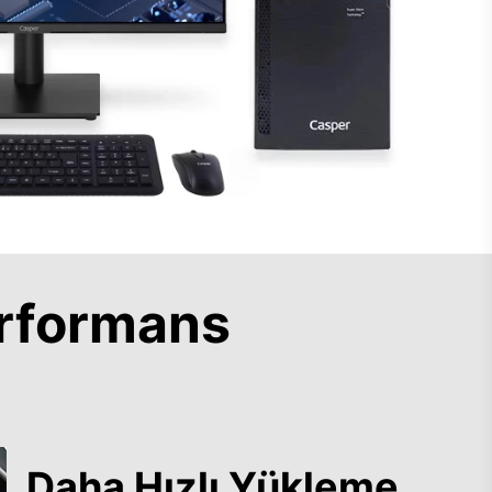
rformans
Daha Hızlı Yükleme