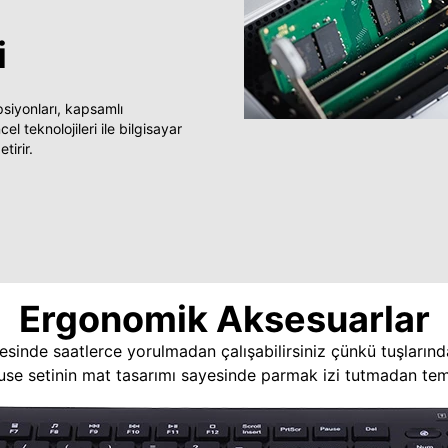
i
yonları, kapsamlı
 teknolojileri ile bilgisayar
tirir.
Ergonomik Aksesuarlar
esinde saatlerce yorulmadan çalışabilirsiniz çünkü tuşlarınd
use setinin mat tasarımı sayesinde parmak izi tutmadan temi