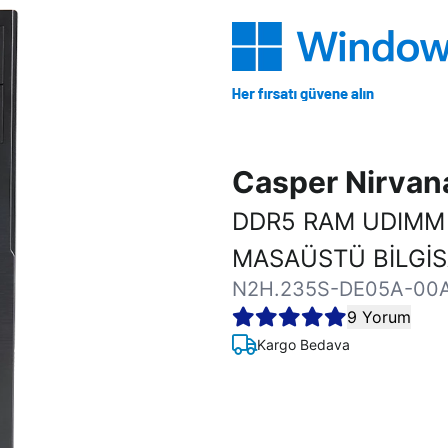
Casper Nirva
DDR5 RAM UDIMM
MASAÜSTÜ BİLGİ
N2H.235S-DE05A-00
9 Yorum
Kargo Bedava