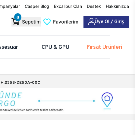
mpanyalar
Casper Blog
Excalibur Clan
Destek
Hakkımızda
0
Üye Ol / Giriş
Sepetim
Favorilerim
ksesuar
CPU & GPU
Fırsat Ürünleri
H.235S-DE50A-00C