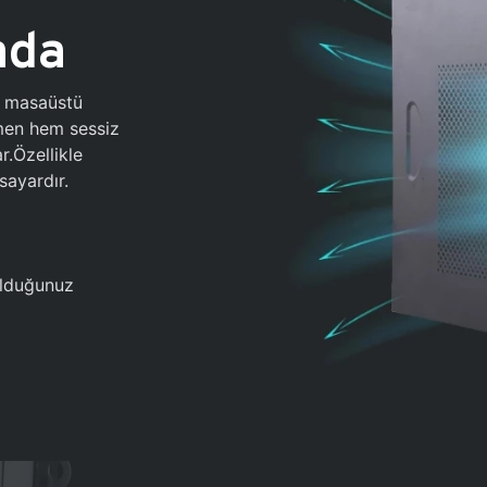
ada
0 masaüstü
ğmen hem sessiz
.Özellikle
sayardır.
 olduğunuz