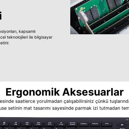
i
yonları, kapsamlı
 teknolojileri ile bilgisayar
tirir.
Ergonomik Aksesuarlar
esinde saatlerce yorulmadan çalışabilirsiniz çünkü tuşlarınd
use setinin mat tasarımı sayesinde parmak izi tutmadan temi