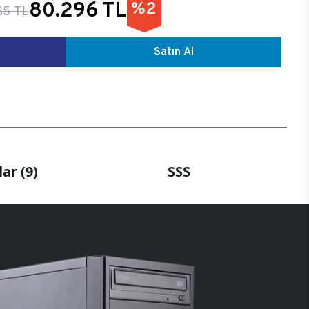
80.296 TL
%2
35 TL
Satın Al
ar (9)
SSS