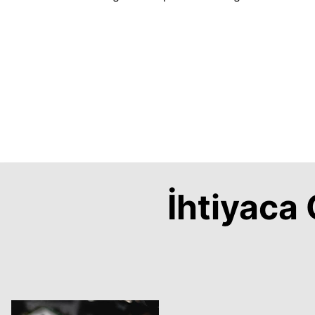
İhtiyac