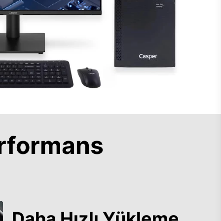
rformans
Daha Hızlı Yükleme