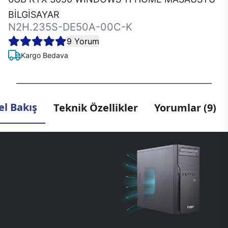
BİLGİSAYAR
N2H.235S-DE50A-00C-K
9 Yorum
Kargo Bedava
l Bakış
Teknik Özellikler
Yorumlar (9)