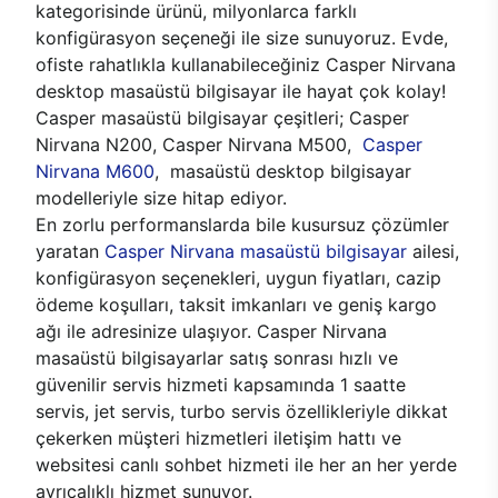
kategorisinde ürünü, milyonlarca farklı
konfigürasyon seçeneği ile size sunuyoruz. Evde,
ofiste rahatlıkla kullanabileceğiniz Casper Nirvana
desktop masaüstü bilgisayar ile hayat çok kolay!
Casper masaüstü bilgisayar çeşitleri; Casper
Nirvana N200, Casper Nirvana M500,
Casper
Nirvana M600
, masaüstü desktop bilgisayar
modelleriyle size hitap ediyor.
En zorlu performanslarda bile kusursuz çözümler
yaratan
Casper Nirvana masaüstü bilgisayar
ailesi,
konfigürasyon seçenekleri, uygun fiyatları, cazip
ödeme koşulları, taksit imkanları ve geniş kargo
ağı ile adresinize ulaşıyor. Casper Nirvana
masaüstü bilgisayarlar satış sonrası hızlı ve
güvenilir servis hizmeti kapsamında 1 saatte
servis, jet servis, turbo servis özellikleriyle dikkat
çekerken müşteri hizmetleri iletişim hattı ve
websitesi canlı sohbet hizmeti ile her an her yerde
ayrıcalıklı hizmet sunuyor.