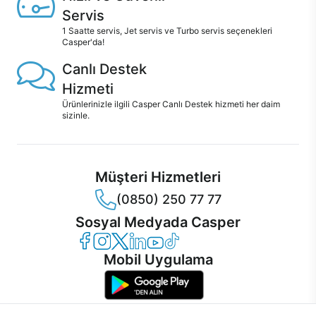
Servis
1 Saatte servis, Jet servis ve Turbo servis seçenekleri
Casper'da!
Canlı Destek
Hizmeti
Ürünlerinizle ilgili Casper Canlı Destek hizmeti her daim
sizinle.
Müşteri Hizmetleri
(0850) 250 77 77
Sosyal Medyada Casper
Casper Facebook
Casper Instagram
Casper Twitter
Casper LinkedIn
Casper YouTube
Casper TikTok
Mobil Uygulama