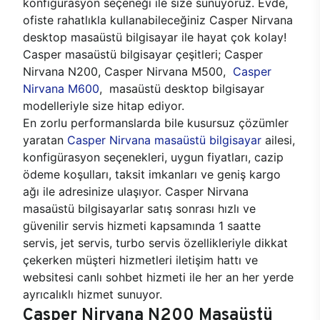
konfigürasyon seçeneği ile size sunuyoruz. Evde,
ofiste rahatlıkla kullanabileceğiniz Casper Nirvana
desktop masaüstü bilgisayar ile hayat çok kolay!
Casper masaüstü bilgisayar çeşitleri; Casper
Nirvana N200, Casper Nirvana M500,
Casper
Nirvana M600
, masaüstü desktop bilgisayar
modelleriyle size hitap ediyor.
En zorlu performanslarda bile kusursuz çözümler
yaratan
Casper Nirvana masaüstü bilgisayar
ailesi,
konfigürasyon seçenekleri, uygun fiyatları, cazip
ödeme koşulları, taksit imkanları ve geniş kargo
ağı ile adresinize ulaşıyor. Casper Nirvana
masaüstü bilgisayarlar satış sonrası hızlı ve
güvenilir servis hizmeti kapsamında 1 saatte
servis, jet servis, turbo servis özellikleriyle dikkat
çekerken müşteri hizmetleri iletişim hattı ve
websitesi canlı sohbet hizmeti ile her an her yerde
ayrıcalıklı hizmet sunuyor.
Casper Nirvana N200 Masaüstü