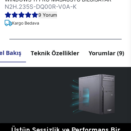
N2H.235S-DQ00R-V0A-K
9 Yorum
Kargo Bedava
l Bakış
Teknik Özellikler
Yorumlar (9)
Üstün Sessizlik ve Performans Bir