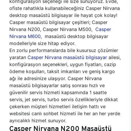
konfigürasyon seçeneği ile size sunuyoruz. Evde,
ofiste rahatlıkla kullanabileceğiniz Casper Nirvana
desktop masaüstü bilgisayar ile hayat çok kolay!
Casper masaüstü bilgisayar çeşitleri; Casper
Nirvana N200, Casper Nirvana M500,
Casper
Nirvana M600
, masaüstü desktop bilgisayar
modelleriyle size hitap ediyor.
En zorlu performanslarda bile kusursuz çözümler
yaratan
Casper Nirvana masaüstü bilgisayar
ailesi,
konfigürasyon seçenekleri, uygun fiyatları, cazip
ödeme koşulları, taksit imkanları ve geniş kargo
ağı ile adresinize ulaşıyor. Casper Nirvana
masaüstü bilgisayarlar satış sonrası hızlı ve
güvenilir servis hizmeti kapsamında 1 saatte
servis, jet servis, turbo servis özellikleriyle dikkat
çekerken müşteri hizmetleri iletişim hattı ve
websitesi canlı sohbet hizmeti ile her an her yerde
ayrıcalıklı hizmet sunuyor.
Casper Nirvana N200 Masaüstü