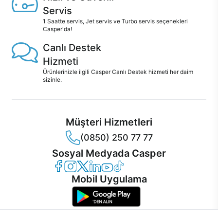
Servis
1 Saatte servis, Jet servis ve Turbo servis seçenekleri
Casper'da!
Canlı Destek
Hizmeti
Ürünlerinizle ilgili Casper Canlı Destek hizmeti her daim
sizinle.
Müşteri Hizmetleri
(0850) 250 77 77
Sosyal Medyada Casper
Casper Facebook
Casper Instagram
Casper Twitter
Casper LinkedIn
Casper YouTube
Casper TikTok
Mobil Uygulama