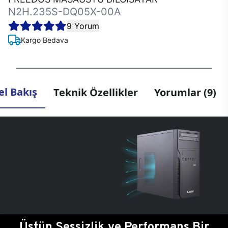
N2H.235S-DQ05X-00A
9 Yorum
Kargo Bedava
l Bakış
Teknik Özellikler
Yorumlar (9)
Üstün Sessizlik ve Performans Bir