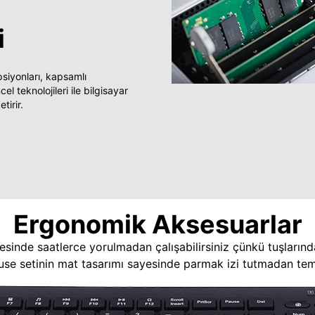
i
yonları, kapsamlı
 teknolojileri ile bilgisayar
tirir.
Ergonomik Aksesuarlar
esinde saatlerce yorulmadan çalışabilirsiniz çünkü tuşlarınd
use setinin mat tasarımı sayesinde parmak izi tutmadan temi