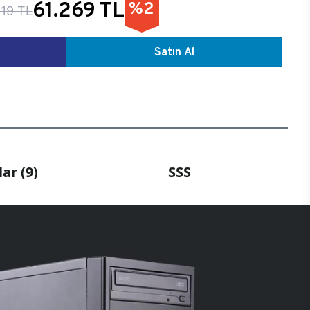
61.269 TL
%2
19 TL
Satın Al
ar (9)
SSS