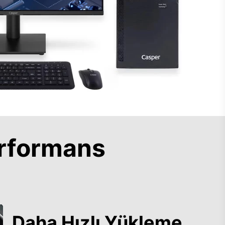
rformans
Daha Hızlı Yükleme