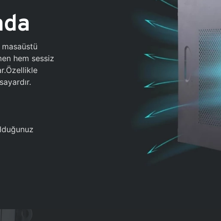
ada
0 masaüstü
ğmen hem sessiz
.Özellikle
sayardır.
 olduğunuz