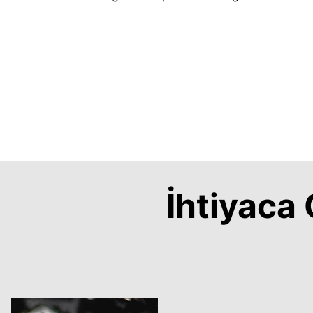
İhtiyac