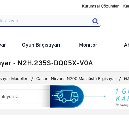
Kurumsal Çözümler
Ka
yar
Oyun Bilgisayarı
Monitör
A
sayar - N2H.235S-DQ05X-V0A
sayar Modelleri
Casper Nirvana N200 Masaüstü Bilgisayar
N2