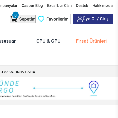
mpanyalar
Casper Blog
Excalibur Clan
Destek
Hakkımızda
0
Üye Ol / Giriş
Sepetim
Favorilerim
ksesuar
CPU & GPU
Fırsat Ürünleri
H.235S-DQ05X-V0A