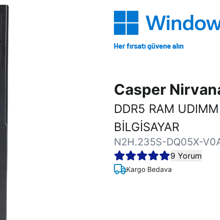
Casper Nirva
DDR5 RAM UDIMM
BİLGİSAYAR
N2H.235S-DQ05X-V0
9 Yorum
Kargo Bedava