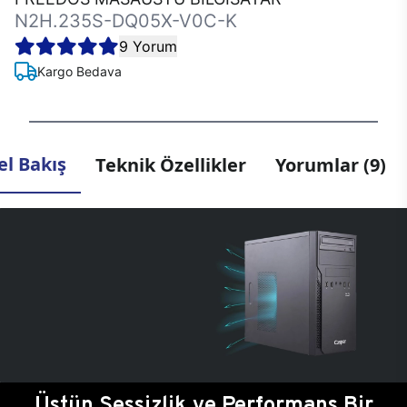
N2H.235S-DQ05X-V0C-K
9 Yorum
Kargo Bedava
l Bakış
Teknik Özellikler
Yorumlar (9)
Üstün Sessizlik ve Performans Bir