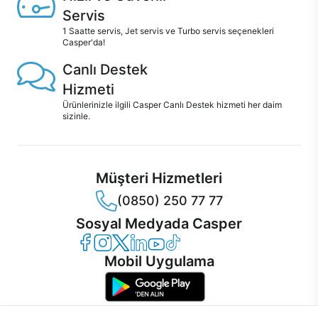
Servis
1 Saatte servis, Jet servis ve Turbo servis seçenekleri
Casper'da!
Canlı Destek
Hizmeti
Ürünlerinizle ilgili Casper Canlı Destek hizmeti her daim
sizinle.
Müşteri Hizmetleri
(0850) 250 77 77
Sosyal Medyada Casper
Casper Facebook
Casper Instagram
Casper Twitter
Casper LinkedIn
Casper YouTube
Casper TikTok
Mobil Uygulama