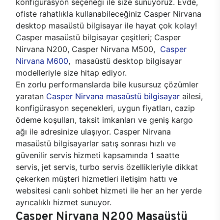
konfigürasyon seçeneği ile size sunuyoruz. Evde,
ofiste rahatlıkla kullanabileceğiniz Casper Nirvana
desktop masaüstü bilgisayar ile hayat çok kolay!
Casper masaüstü bilgisayar çeşitleri; Casper
Nirvana N200, Casper Nirvana M500,
Casper
Nirvana M600
, masaüstü desktop bilgisayar
modelleriyle size hitap ediyor.
En zorlu performanslarda bile kusursuz çözümler
yaratan
Casper Nirvana masaüstü bilgisayar
ailesi,
konfigürasyon seçenekleri, uygun fiyatları, cazip
ödeme koşulları, taksit imkanları ve geniş kargo
ağı ile adresinize ulaşıyor. Casper Nirvana
masaüstü bilgisayarlar satış sonrası hızlı ve
güvenilir servis hizmeti kapsamında 1 saatte
servis, jet servis, turbo servis özellikleriyle dikkat
çekerken müşteri hizmetleri iletişim hattı ve
websitesi canlı sohbet hizmeti ile her an her yerde
ayrıcalıklı hizmet sunuyor.
Casper Nirvana N200 Masaüstü