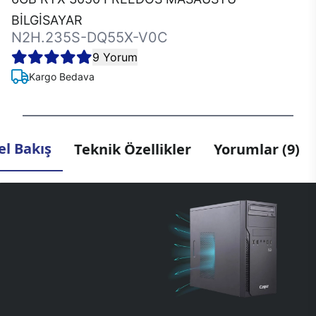
BİLGİSAYAR
N2H.235S-DQ55X-V0C
9 Yorum
Kargo Bedava
l Bakış
Teknik Özellikler
Yorumlar (9)