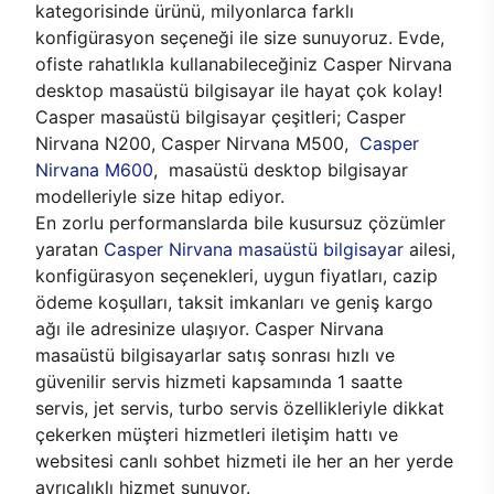
kategorisinde ürünü, milyonlarca farklı
konfigürasyon seçeneği ile size sunuyoruz. Evde,
ofiste rahatlıkla kullanabileceğiniz Casper Nirvana
desktop masaüstü bilgisayar ile hayat çok kolay!
Casper masaüstü bilgisayar çeşitleri; Casper
Nirvana N200, Casper Nirvana M500,
Casper
Nirvana M600
, masaüstü desktop bilgisayar
modelleriyle size hitap ediyor.
En zorlu performanslarda bile kusursuz çözümler
yaratan
Casper Nirvana masaüstü bilgisayar
ailesi,
konfigürasyon seçenekleri, uygun fiyatları, cazip
ödeme koşulları, taksit imkanları ve geniş kargo
ağı ile adresinize ulaşıyor. Casper Nirvana
masaüstü bilgisayarlar satış sonrası hızlı ve
güvenilir servis hizmeti kapsamında 1 saatte
servis, jet servis, turbo servis özellikleriyle dikkat
çekerken müşteri hizmetleri iletişim hattı ve
websitesi canlı sohbet hizmeti ile her an her yerde
ayrıcalıklı hizmet sunuyor.