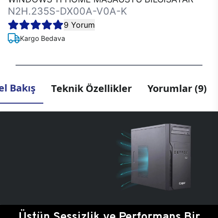
N2H.235S-DX00A-V0A-K
9 Yorum
Kargo Bedava
l Bakış
Teknik Özellikler
Yorumlar (9)
Üstün Sessizlik ve Performans Bir