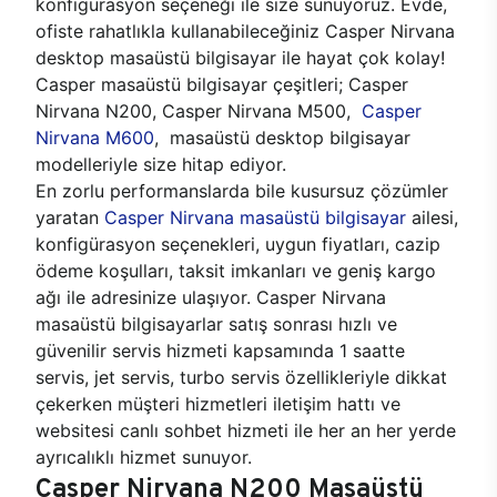
konfigürasyon seçeneği ile size sunuyoruz. Evde,
ofiste rahatlıkla kullanabileceğiniz Casper Nirvana
desktop masaüstü bilgisayar ile hayat çok kolay!
Casper masaüstü bilgisayar çeşitleri; Casper
Nirvana N200, Casper Nirvana M500,
Casper
Nirvana M600
, masaüstü desktop bilgisayar
modelleriyle size hitap ediyor.
En zorlu performanslarda bile kusursuz çözümler
yaratan
Casper Nirvana masaüstü bilgisayar
ailesi,
konfigürasyon seçenekleri, uygun fiyatları, cazip
ödeme koşulları, taksit imkanları ve geniş kargo
ağı ile adresinize ulaşıyor. Casper Nirvana
masaüstü bilgisayarlar satış sonrası hızlı ve
güvenilir servis hizmeti kapsamında 1 saatte
servis, jet servis, turbo servis özellikleriyle dikkat
çekerken müşteri hizmetleri iletişim hattı ve
websitesi canlı sohbet hizmeti ile her an her yerde
ayrıcalıklı hizmet sunuyor.
Casper Nirvana N200 Masaüstü