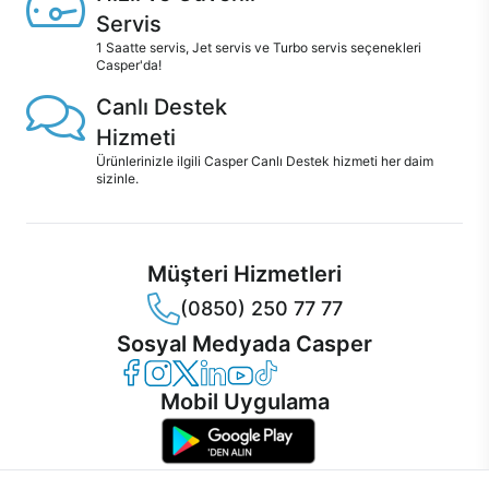
Servis
1 Saatte servis, Jet servis ve Turbo servis seçenekleri
Casper'da!
Canlı Destek
Hizmeti
Ürünlerinizle ilgili Casper Canlı Destek hizmeti her daim
sizinle.
Müşteri Hizmetleri
(0850) 250 77 77
Sosyal Medyada Casper
Casper Facebook
Casper Instagram
Casper Twitter
Casper LinkedIn
Casper YouTube
Casper TikTok
Mobil Uygulama