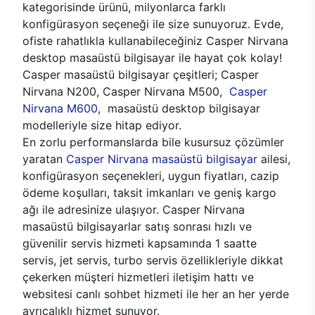
kategorisinde ürünü, milyonlarca farklı
konfigürasyon seçeneği ile size sunuyoruz. Evde,
ofiste rahatlıkla kullanabileceğiniz Casper Nirvana
desktop masaüstü bilgisayar ile hayat çok kolay!
Casper masaüstü bilgisayar çeşitleri; Casper
Nirvana N200, Casper Nirvana M500,
Casper
Nirvana M600
, masaüstü desktop bilgisayar
modelleriyle size hitap ediyor.
En zorlu performanslarda bile kusursuz çözümler
yaratan
Casper Nirvana masaüstü bilgisayar
ailesi,
konfigürasyon seçenekleri, uygun fiyatları, cazip
ödeme koşulları, taksit imkanları ve geniş kargo
ağı ile adresinize ulaşıyor. Casper Nirvana
masaüstü bilgisayarlar satış sonrası hızlı ve
güvenilir servis hizmeti kapsamında 1 saatte
servis, jet servis, turbo servis özellikleriyle dikkat
çekerken müşteri hizmetleri iletişim hattı ve
websitesi canlı sohbet hizmeti ile her an her yerde
ayrıcalıklı hizmet sunuyor.