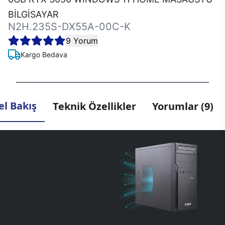
BİLGİSAYAR
N2H.235S-DX55A-00C-K
9 Yorum
Kargo Bedava
l Bakış
Teknik Özellikler
Yorumlar (9)