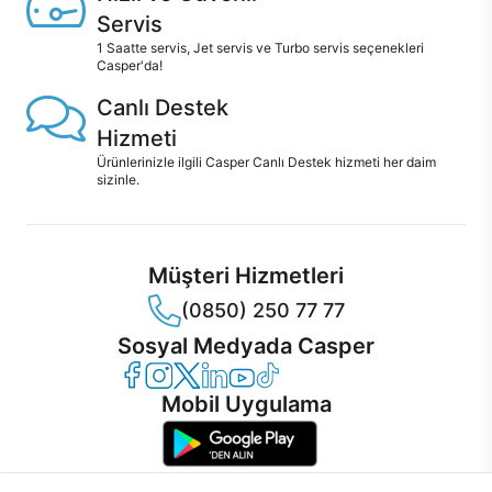
Servis
1 Saatte servis, Jet servis ve Turbo servis seçenekleri
Casper'da!
Canlı Destek
Hizmeti
Ürünlerinizle ilgili Casper Canlı Destek hizmeti her daim
sizinle.
Müşteri Hizmetleri
(0850) 250 77 77
Sosyal Medyada Casper
Casper Facebook
Casper Instagram
Casper Twitter
Casper LinkedIn
Casper YouTube
Casper TikTok
Mobil Uygulama