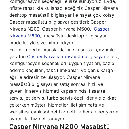
konfigürasyon seçeneği ile size sunuyoruz. Evde,
ofiste rahatlıkla kullanabileceğiniz Casper Nirvana
desktop masaüstü bilgisayar ile hayat çok kolay!
Casper masaüstü bilgisayar çeşitleri; Casper
Nirvana N200, Casper Nirvana M500,
Casper
Nirvana M600
, masaüstü desktop bilgisayar
modelleriyle size hitap ediyor.
En zorlu performanslarda bile kusursuz çözümler
yaratan
Casper Nirvana masaüstü bilgisayar
ailesi,
konfigürasyon seçenekleri, uygun fiyatları, cazip
ödeme koşulları, taksit imkanları ve geniş kargo
ağı ile adresinize ulaşıyor. Casper Nirvana
masaüstü bilgisayarlar satış sonrası hızlı ve
güvenilir servis hizmeti kapsamında 1 saatte
servis, jet servis, turbo servis özellikleriyle dikkat
çekerken müşteri hizmetleri iletişim hattı ve
websitesi canlı sohbet hizmeti ile her an her yerde
ayrıcalıklı hizmet sunuyor.
Casper Nirvana N200 Masaüstü