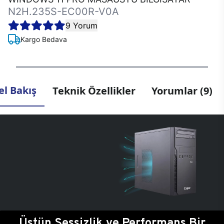
N2H.235S-EC00R-V0A
9 Yorum
Kargo Bedava
l Bakış
Teknik Özellikler
Yorumlar (9)
Üstün Sessizlik ve Performans Bir