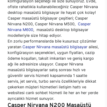
konfigürasyon seçeneği ile size sunuyoruz. Evde,
ofiste rahatlıkla kullanabileceğiniz Casper Nirvana
desktop masaüstü bilgisayar ile hayat çok kolay!
Casper masaüstü bilgisayar çeşitleri; Casper
Nirvana N200, Casper Nirvana M500,
Casper
Nirvana M600
, masaüstü desktop bilgisayar
modelleriyle size hitap ediyor.
En zorlu performanslarda bile kusursuz çözümler
yaratan
Casper Nirvana masaüstü bilgisayar
ailesi,
konfigürasyon seçenekleri, uygun fiyatları, cazip
ödeme koşulları, taksit imkanları ve geniş kargo
ağı ile adresinize ulaşıyor. Casper Nirvana
masaüstü bilgisayarlar satış sonrası hızlı ve
güvenilir servis hizmeti kapsamında 1 saatte
servis, jet servis, turbo servis özellikleriyle dikkat
çekerken müşteri hizmetleri iletişim hattı ve
websitesi canlı sohbet hizmeti ile her an her yerde
ayrıcalıklı hizmet sunuyor.
Casper Nirvana N200 Masaüstü