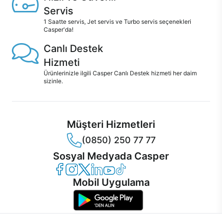
Servis
1 Saatte servis, Jet servis ve Turbo servis seçenekleri
Casper'da!
Canlı Destek
Hizmeti
Ürünlerinizle ilgili Casper Canlı Destek hizmeti her daim
sizinle.
Müşteri Hizmetleri
(0850) 250 77 77
Sosyal Medyada Casper
Casper Facebook
Casper Instagram
Casper Twitter
Casper LinkedIn
Casper YouTube
Casper TikTok
Mobil Uygulama