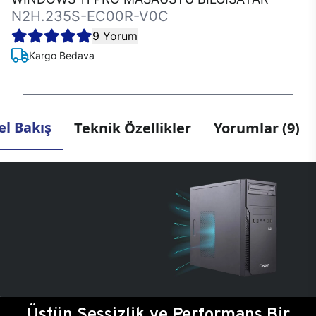
N2H.235S-EC00R-V0C
9 Yorum
Kargo Bedava
l Bakış
Teknik Özellikler
Yorumlar (9)
Üstün Sessizlik ve Performans Bir