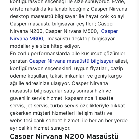
konfigürasyon seçeneği ile size sunuyoruz. Evde,
ofiste rahatlıkla kullanabileceğiniz Casper Nirvana
desktop masaüstü bilgisayar ile hayat çok kolay!
Casper masaüstü bilgisayar çeşitleri; Casper
Nirvana N200, Casper Nirvana M500,
Casper
Nirvana M600
, masaüstü desktop bilgisayar
modelleriyle size hitap ediyor.
En zorlu performanslarda bile kusursuz çözümler
yaratan
Casper Nirvana masaüstü bilgisayar
ailesi,
konfigürasyon seçenekleri, uygun fiyatları, cazip
ödeme koşulları, taksit imkanları ve geniş kargo
ağı ile adresinize ulaşıyor. Casper Nirvana
masaüstü bilgisayarlar satış sonrası hızlı ve
güvenilir servis hizmeti kapsamında 1 saatte
servis, jet servis, turbo servis özellikleriyle dikkat
çekerken müşteri hizmetleri iletişim hattı ve
websitesi canlı sohbet hizmeti ile her an her yerde
ayrıcalıklı hizmet sunuyor.
Casper Nirvana N200 Masaüstü