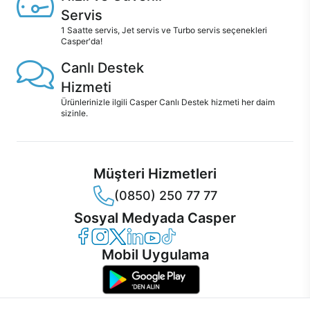
Servis
1 Saatte servis, Jet servis ve Turbo servis seçenekleri
Casper'da!
Canlı Destek
Hizmeti
Ürünlerinizle ilgili Casper Canlı Destek hizmeti her daim
sizinle.
Müşteri Hizmetleri
(0850) 250 77 77
Sosyal Medyada Casper
Casper Facebook
Casper Instagram
Casper Twitter
Casper LinkedIn
Casper YouTube
Casper TikTok
Mobil Uygulama