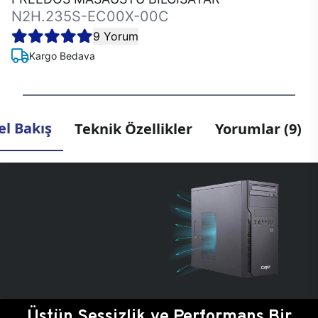
N2H.235S-EC00X-00C
9 Yorum
Kargo Bedava
l Bakış
Teknik Özellikler
Yorumlar (9)
Üstün Sessizlik ve Performans Bir