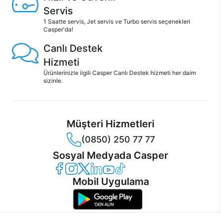
Servis
1 Saatte servis, Jet servis ve Turbo servis seçenekleri
Casper'da!
Canlı Destek
Hizmeti
Ürünlerinizle ilgili Casper Canlı Destek hizmeti her daim
sizinle.
Müşteri Hizmetleri
(0850) 250 77 77
Sosyal Medyada Casper
Casper Facebook
Casper Instagram
Casper Twitter
Casper LinkedIn
Casper YouTube
Casper TikTok
Mobil Uygulama