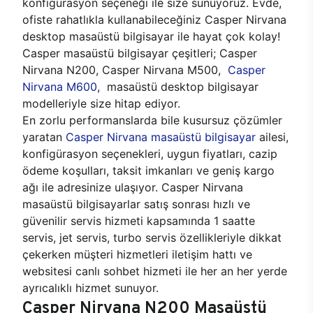
konfigürasyon seçeneği ile size sunuyoruz. Evde,
ofiste rahatlıkla kullanabileceğiniz Casper Nirvana
desktop masaüstü bilgisayar ile hayat çok kolay!
Casper masaüstü bilgisayar çeşitleri; Casper
Nirvana N200, Casper Nirvana M500,
Casper
Nirvana M600
, masaüstü desktop bilgisayar
modelleriyle size hitap ediyor.
En zorlu performanslarda bile kusursuz çözümler
yaratan
Casper Nirvana masaüstü bilgisayar
ailesi,
konfigürasyon seçenekleri, uygun fiyatları, cazip
ödeme koşulları, taksit imkanları ve geniş kargo
ağı ile adresinize ulaşıyor. Casper Nirvana
masaüstü bilgisayarlar satış sonrası hızlı ve
güvenilir servis hizmeti kapsamında 1 saatte
servis, jet servis, turbo servis özellikleriyle dikkat
çekerken müşteri hizmetleri iletişim hattı ve
websitesi canlı sohbet hizmeti ile her an her yerde
ayrıcalıklı hizmet sunuyor.
Casper Nirvana N200 Masaüstü