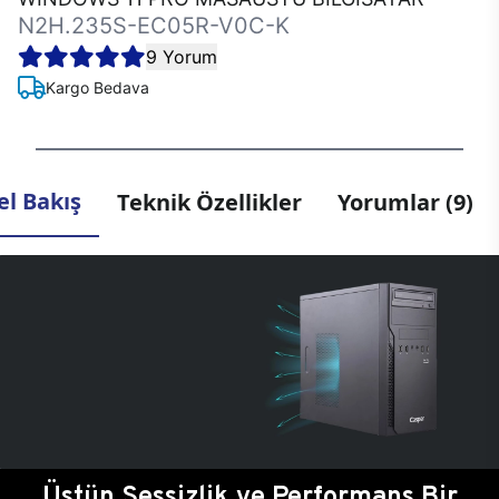
N2H.235S-EC05R-V0C-K
9 Yorum
Kargo Bedava
l Bakış
Teknik Özellikler
Yorumlar (9)
Üstün Sessizlik ve Performans Bir