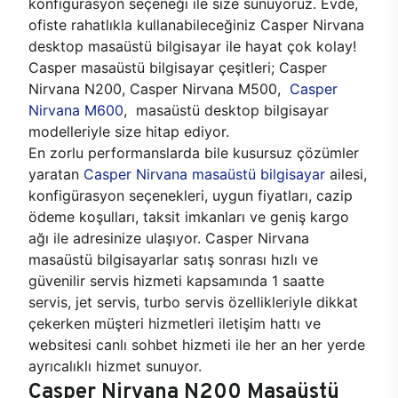
konfigürasyon seçeneği ile size sunuyoruz. Evde,
ofiste rahatlıkla kullanabileceğiniz Casper Nirvana
desktop masaüstü bilgisayar ile hayat çok kolay!
Casper masaüstü bilgisayar çeşitleri; Casper
Nirvana N200, Casper Nirvana M500,
Casper
Nirvana M600
, masaüstü desktop bilgisayar
modelleriyle size hitap ediyor.
En zorlu performanslarda bile kusursuz çözümler
yaratan
Casper Nirvana masaüstü bilgisayar
ailesi,
konfigürasyon seçenekleri, uygun fiyatları, cazip
ödeme koşulları, taksit imkanları ve geniş kargo
ağı ile adresinize ulaşıyor. Casper Nirvana
masaüstü bilgisayarlar satış sonrası hızlı ve
güvenilir servis hizmeti kapsamında 1 saatte
servis, jet servis, turbo servis özellikleriyle dikkat
çekerken müşteri hizmetleri iletişim hattı ve
websitesi canlı sohbet hizmeti ile her an her yerde
ayrıcalıklı hizmet sunuyor.
Casper Nirvana N200 Masaüstü