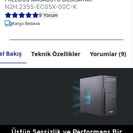
N2H.235S-EC05X-00C-K
9 Yorum
Kargo Bedava
l Bakış
Teknik Özellikler
Yorumlar (9)
Üstün Sessizlik ve Performans Bir