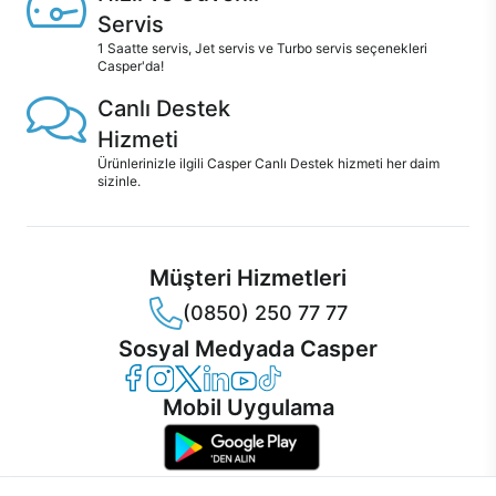
Servis
1 Saatte servis, Jet servis ve Turbo servis seçenekleri
Casper'da!
Canlı Destek
Hizmeti
Ürünlerinizle ilgili Casper Canlı Destek hizmeti her daim
sizinle.
Müşteri Hizmetleri
(0850) 250 77 77
Sosyal Medyada Casper
Casper Facebook
Casper Instagram
Casper Twitter
Casper LinkedIn
Casper YouTube
Casper TikTok
Mobil Uygulama