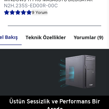
N2H.235S-ED00R-00C
9 Yorum
l Bakış
Teknik Özellikler
Yorumlar (9)
Üstün Sessizlik ve Performans Bir