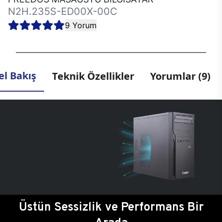
N2H.235S-ED00X-00C
9 Yorum
l Bakış
Teknik Özellikler
Yorumlar (9)
Üstün Sessizlik ve Performans Bir