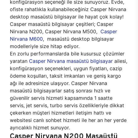
konfigürasyon seçeneği ile size sunuyoruz. Evde,
ofiste rahatlıkla kullanabileceğiniz Casper Nirvana
desktop masaüstü bilgisayar ile hayat çok kolay!
Casper masaüstü bilgisayar çeşitleri; Casper
Nirvana N200, Casper Nirvana M500,
Casper
Nirvana M600
, masaüstü desktop bilgisayar
modelleriyle size hitap ediyor.
En zorlu performanslarda bile kusursuz çözümler
yaratan
Casper Nirvana masaüstü bilgisayar
ailesi,
konfigürasyon seçenekleri, uygun fiyatları, cazip
ödeme koşulları, taksit imkanları ve geniş kargo
ağı ile adresinize ulaşıyor. Casper Nirvana
masaüstü bilgisayarlar satış sonrası hızlı ve
güvenilir servis hizmeti kapsamında 1 saatte
servis, jet servis, turbo servis özellikleriyle dikkat
çekerken müşteri hizmetleri iletişim hattı ve
websitesi canlı sohbet hizmeti ile her an her yerde
ayrıcalıklı hizmet sunuyor.
Casper Nirvana N200 Masaüstü