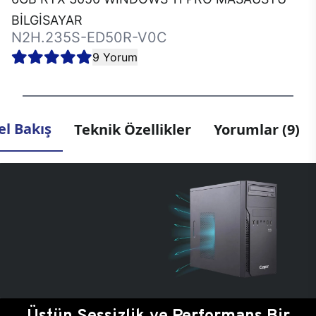
BİLGİSAYAR
N2H.235S-ED50R-V0C
9 Yorum
l Bakış
Teknik Özellikler
Yorumlar (9)
Üstün Sessizlik ve Performans Bir