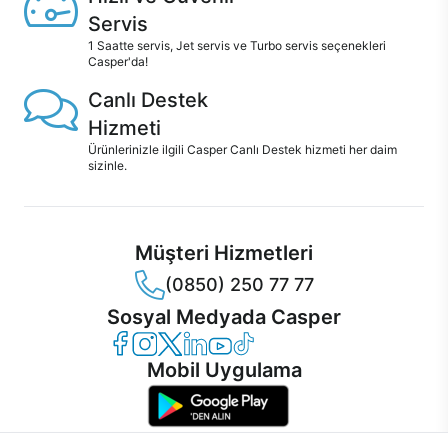
Servis
1 Saatte servis, Jet servis ve Turbo servis seçenekleri
Casper'da!
Canlı Destek
Hizmeti
Ürünlerinizle ilgili Casper Canlı Destek hizmeti her daim
sizinle.
Müşteri Hizmetleri
(0850) 250 77 77
Sosyal Medyada Casper
Casper Facebook
Casper Instagram
Casper Twitter
Casper LinkedIn
Casper YouTube
Casper TikTok
Mobil Uygulama