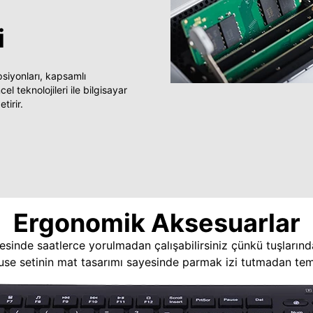
i
yonları, kapsamlı
 teknolojileri ile bilgisayar
tirir.
Ergonomik Aksesuarlar
esinde saatlerce yorulmadan çalışabilirsiniz çünkü tuşlarınd
use setinin mat tasarımı sayesinde parmak izi tutmadan temi