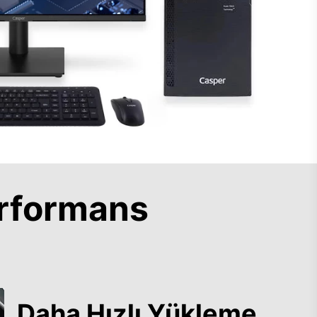
rformans
Daha Hızlı Yükleme