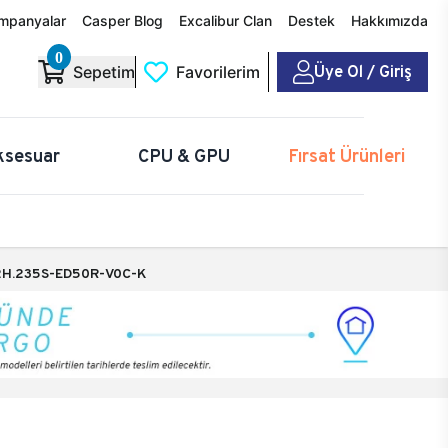
mpanyalar
Casper Blog
Excalibur Clan
Destek
Hakkımızda
0
Üye Ol / Giriş
Sepetim
Favorilerim
ksesuar
CPU & GPU
Fırsat Ürünleri
H.235S-ED50R-V0C-K