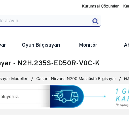
Kurumsal Çözümler
Ka
yar
Oyun Bilgisayarı
Monitör
A
sayar - N2H.235S-ED50R-V0C-K
sayar Modelleri
Casper Nirvana N200 Masaüstü Bilgisayar
N2