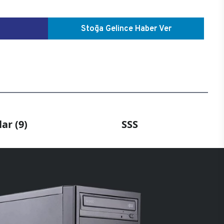
Stoğa Gelince Haber Ver
ar (9)
SSS