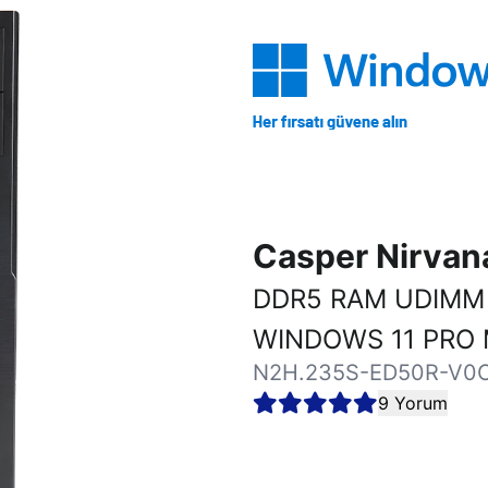
Casper Nirva
DDR5 RAM UDIMM 
WINDOWS 11 PRO 
N2H.235S-ED50R-V0
9 Yorum