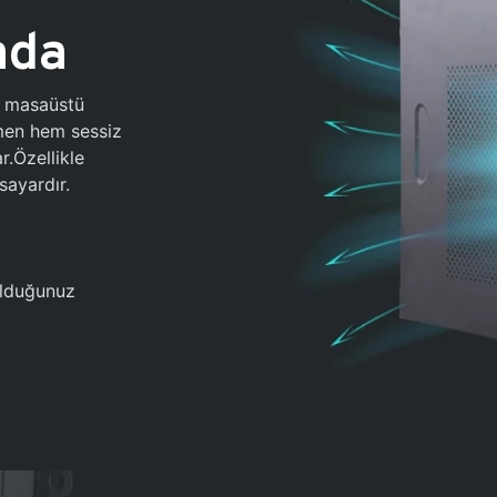
ada
0 masaüstü
ğmen hem sessiz
.Özellikle
sayardır.
 olduğunuz