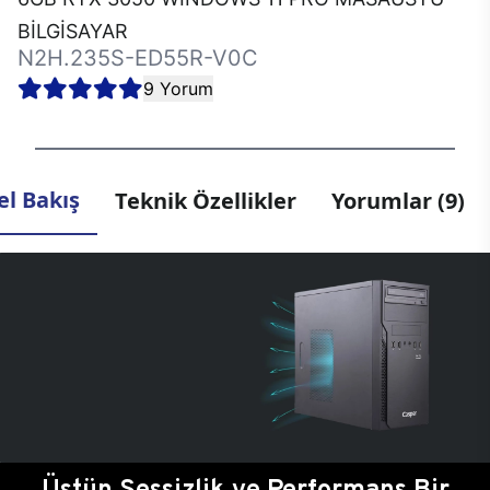
BİLGİSAYAR
N2H.235S-ED55R-V0C
9 Yorum
l Bakış
Teknik Özellikler
Yorumlar (9)
Üstün Sessizlik ve Performans Bir