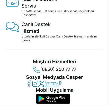
Servis
1 Saatte servis, Jet servis ve Turbo servis seçenekleri
Casper'da!
Canlı Destek
Hizmeti
Ürünlerinizle ilgili Casper Canlı Destek hizmeti her daim
sizinle.
Müşteri Hizmetleri
(0850) 250 77 77
Sosyal Medyada Casper
Casper Facebook
Casper Instagram
Casper Twitter
Casper LinkedIn
Casper YouTube
Casper TikTok
Mobil Uygulama