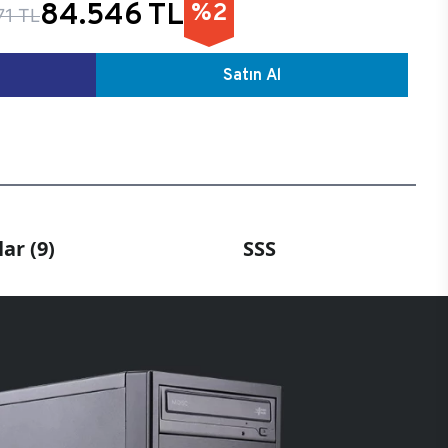
84.546 TL
%2
71 TL
Satın Al
ar (9)
SSS