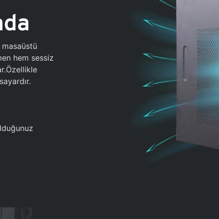
ada
0 masaüstü
ğmen hem sessiz
.Özellikle
sayardır.
 olduğunuz