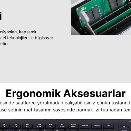
i
yonları, kapsamlı
 teknolojileri ile bilgisayar
tirir.
Ergonomik Aksesuarlar
esinde saatlerce yorulmadan çalışabilirsiniz çünkü tuşlarınd
use setinin mat tasarımı sayesinde parmak izi tutmadan temi