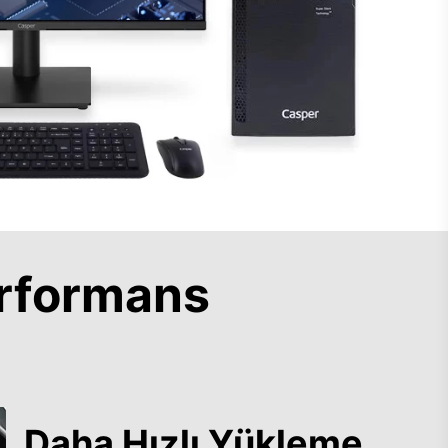
rformans
Daha Hızlı Yükleme