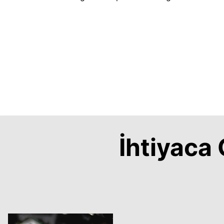
İhtiyac