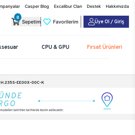
mpanyalar
Casper Blog
Excalibur Clan
Destek
Hakkımızda
0
Üye Ol / Giriş
Sepetim
Favorilerim
ksesuar
CPU & GPU
Fırsat Ürünleri
H.235S-EE00X-00C-K