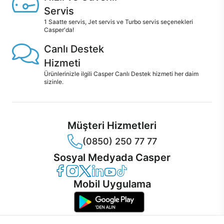
Servis
1 Saatte servis, Jet servis ve Turbo servis seçenekleri
Casper'da!
Canlı Destek
Hizmeti
Ürünlerinizle ilgili Casper Canlı Destek hizmeti her daim
sizinle.
Müşteri Hizmetleri
(0850) 250 77 77
Sosyal Medyada Casper
Casper Facebook
Casper Instagram
Casper Twitter
Casper LinkedIn
Casper YouTube
Casper TikTok
Mobil Uygulama