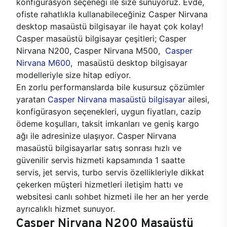
konfigürasyon seçeneği ile size sunuyoruz. Evde,
ofiste rahatlıkla kullanabileceğiniz Casper Nirvana
desktop masaüstü bilgisayar ile hayat çok kolay!
Casper masaüstü bilgisayar çeşitleri; Casper
Nirvana N200, Casper Nirvana M500,
Casper
Nirvana M600
, masaüstü desktop bilgisayar
modelleriyle size hitap ediyor.
En zorlu performanslarda bile kusursuz çözümler
yaratan
Casper Nirvana masaüstü bilgisayar
ailesi,
konfigürasyon seçenekleri, uygun fiyatları, cazip
ödeme koşulları, taksit imkanları ve geniş kargo
ağı ile adresinize ulaşıyor. Casper Nirvana
masaüstü bilgisayarlar satış sonrası hızlı ve
güvenilir servis hizmeti kapsamında 1 saatte
servis, jet servis, turbo servis özellikleriyle dikkat
çekerken müşteri hizmetleri iletişim hattı ve
websitesi canlı sohbet hizmeti ile her an her yerde
ayrıcalıklı hizmet sunuyor.
Casper Nirvana N200 Masaüstü