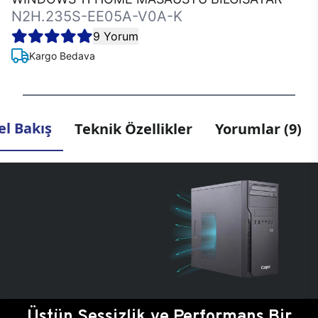
N2H.235S-EE05A-V0A-K
9 Yorum
Kargo Bedava
l Bakış
Teknik Özellikler
Yorumlar (9)
Üstün Sessizlik ve Performans Bir