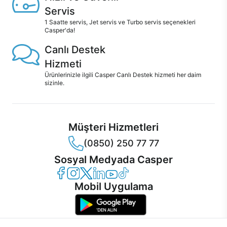
Servis
1 Saatte servis, Jet servis ve Turbo servis seçenekleri
Casper'da!
Canlı Destek
Hizmeti
Ürünlerinizle ilgili Casper Canlı Destek hizmeti her daim
sizinle.
Müşteri Hizmetleri
(0850) 250 77 77
Sosyal Medyada Casper
Casper Facebook
Casper Instagram
Casper Twitter
Casper LinkedIn
Casper YouTube
Casper TikTok
Mobil Uygulama