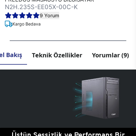
N2H.235S-EE05X-00C-K
9 Yorum
Kargo Bedava
l Bakış
Teknik Özellikler
Yorumlar (9)
Üstün Sessizlik ve Performans Bir