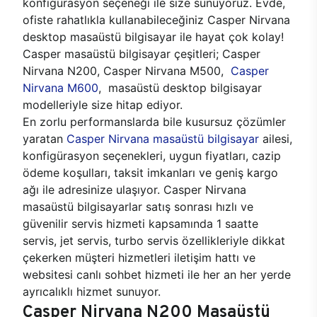
konfigürasyon seçeneği ile size sunuyoruz. Evde,
ofiste rahatlıkla kullanabileceğiniz Casper Nirvana
desktop masaüstü bilgisayar ile hayat çok kolay!
Casper masaüstü bilgisayar çeşitleri; Casper
Nirvana N200, Casper Nirvana M500,
Casper
Nirvana M600
, masaüstü desktop bilgisayar
modelleriyle size hitap ediyor.
En zorlu performanslarda bile kusursuz çözümler
yaratan
Casper Nirvana masaüstü bilgisayar
ailesi,
konfigürasyon seçenekleri, uygun fiyatları, cazip
ödeme koşulları, taksit imkanları ve geniş kargo
ağı ile adresinize ulaşıyor. Casper Nirvana
masaüstü bilgisayarlar satış sonrası hızlı ve
güvenilir servis hizmeti kapsamında 1 saatte
servis, jet servis, turbo servis özellikleriyle dikkat
çekerken müşteri hizmetleri iletişim hattı ve
websitesi canlı sohbet hizmeti ile her an her yerde
ayrıcalıklı hizmet sunuyor.
Casper Nirvana N200 Masaüstü