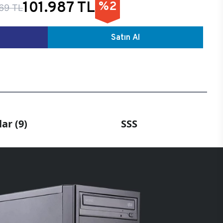
101.987 TL
%2
69 TL
Satın Al
ar (9)
SSS