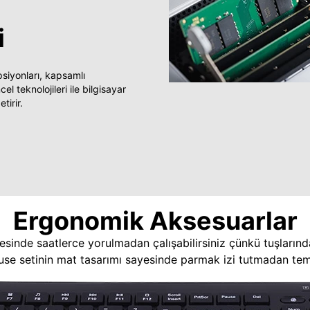
i
yonları, kapsamlı
 teknolojileri ile bilgisayar
tirir.
Ergonomik Aksesuarlar
esinde saatlerce yorulmadan çalışabilirsiniz çünkü tuşlarınd
use setinin mat tasarımı sayesinde parmak izi tutmadan temi