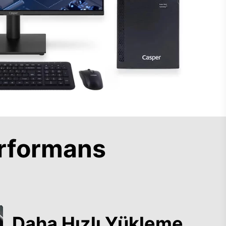
rformans
Daha Hızlı Yükleme