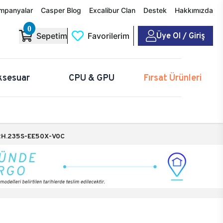
mpanyalar
Casper Blog
Excalibur Clan
Destek
Hakkımızda
0
Üye Ol / Giriş
Sepetim
Favorilerim
ksesuar
CPU & GPU
Fırsat Ürünleri
H.235S-EE50X-V0C