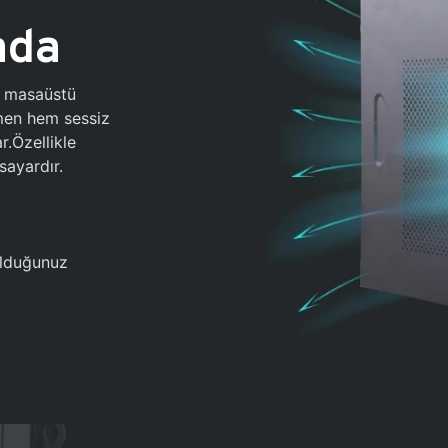
ada
0 masaüstü
ğmen hem sessiz
.Özellikle
sayardır.
 olduğunuz