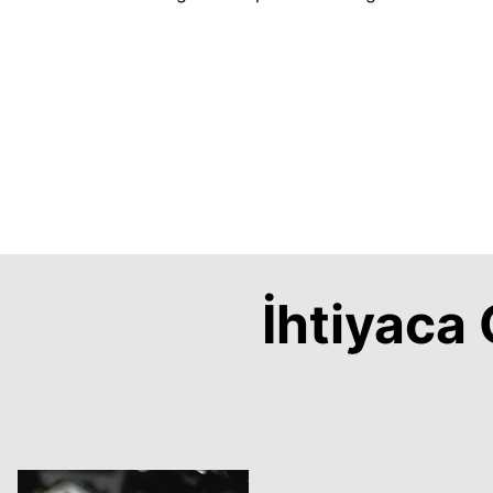
İhtiyac