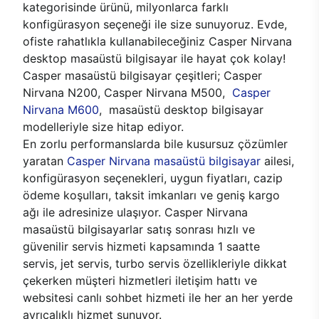
kategorisinde ürünü, milyonlarca farklı
konfigürasyon seçeneği ile size sunuyoruz. Evde,
ofiste rahatlıkla kullanabileceğiniz Casper Nirvana
desktop masaüstü bilgisayar ile hayat çok kolay!
Casper masaüstü bilgisayar çeşitleri; Casper
Nirvana N200, Casper Nirvana M500,
Casper
Nirvana M600
, masaüstü desktop bilgisayar
modelleriyle size hitap ediyor.
En zorlu performanslarda bile kusursuz çözümler
yaratan
Casper Nirvana masaüstü bilgisayar
ailesi,
konfigürasyon seçenekleri, uygun fiyatları, cazip
ödeme koşulları, taksit imkanları ve geniş kargo
ağı ile adresinize ulaşıyor. Casper Nirvana
masaüstü bilgisayarlar satış sonrası hızlı ve
güvenilir servis hizmeti kapsamında 1 saatte
servis, jet servis, turbo servis özellikleriyle dikkat
çekerken müşteri hizmetleri iletişim hattı ve
websitesi canlı sohbet hizmeti ile her an her yerde
ayrıcalıklı hizmet sunuyor.