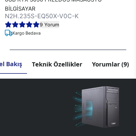
BİLGİSAYAR
N2H.235S-EQ50X-V0C-K
9 Yorum
Kargo Bedava
l Bakış
Teknik Özellikler
Yorumlar (9)