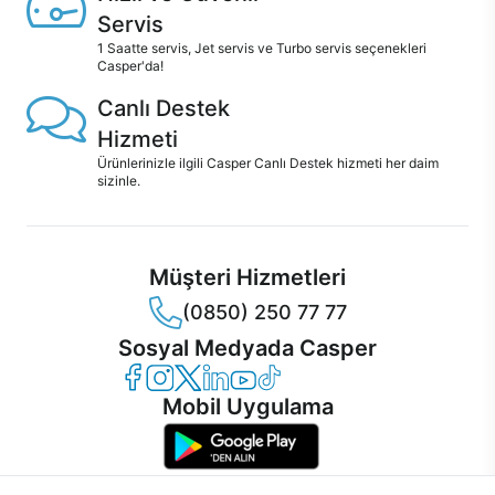
Servis
1 Saatte servis, Jet servis ve Turbo servis seçenekleri
Casper'da!
Canlı Destek
Hizmeti
Ürünlerinizle ilgili Casper Canlı Destek hizmeti her daim
sizinle.
Müşteri Hizmetleri
(0850) 250 77 77
Sosyal Medyada Casper
Casper Facebook
Casper Instagram
Casper Twitter
Casper LinkedIn
Casper YouTube
Casper TikTok
Mobil Uygulama