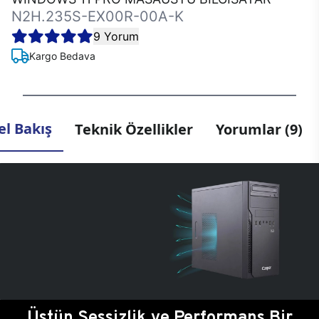
N2H.235S-EX00R-00A-K
9 Yorum
Kargo Bedava
l Bakış
Teknik Özellikler
Yorumlar (9)
Üstün Sessizlik ve Performans Bir