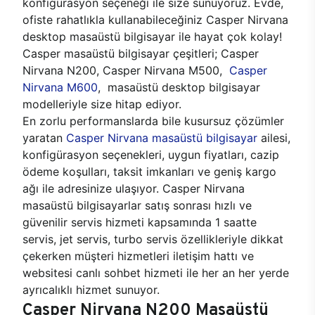
konfigürasyon seçeneği ile size sunuyoruz. Evde,
ofiste rahatlıkla kullanabileceğiniz Casper Nirvana
desktop masaüstü bilgisayar ile hayat çok kolay!
Casper masaüstü bilgisayar çeşitleri; Casper
Nirvana N200, Casper Nirvana M500,
Casper
Nirvana M600
, masaüstü desktop bilgisayar
modelleriyle size hitap ediyor.
En zorlu performanslarda bile kusursuz çözümler
yaratan
Casper Nirvana masaüstü bilgisayar
ailesi,
konfigürasyon seçenekleri, uygun fiyatları, cazip
ödeme koşulları, taksit imkanları ve geniş kargo
ağı ile adresinize ulaşıyor. Casper Nirvana
masaüstü bilgisayarlar satış sonrası hızlı ve
güvenilir servis hizmeti kapsamında 1 saatte
servis, jet servis, turbo servis özellikleriyle dikkat
çekerken müşteri hizmetleri iletişim hattı ve
websitesi canlı sohbet hizmeti ile her an her yerde
ayrıcalıklı hizmet sunuyor.
Casper Nirvana N200 Masaüstü