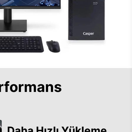
rformans
Daha Hızlı Yükleme