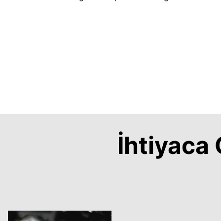
İhtiyac