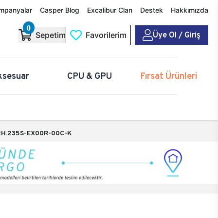
mpanyalar
Casper Blog
Excalibur Clan
Destek
Hakkımızda
0
Üye Ol / Giriş
Sepetim
Favorilerim
ksesuar
CPU & GPU
Fırsat Ürünleri
H.235S-EX00R-00C-K