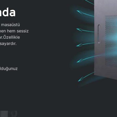
ada
0 masaüstü
ğmen hem sessiz
.Özellikle
sayardır.
 olduğunuz