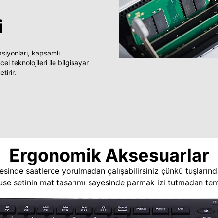
i
yonları, kapsamlı
 teknolojileri ile bilgisayar
tirir.
Ergonomik Aksesuarlar
esinde saatlerce yorulmadan çalışabilirsiniz çünkü tuşlarınd
use setinin mat tasarımı sayesinde parmak izi tutmadan temi