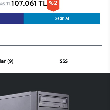
107.061 TL
%2
46 TL
Satın Al
ar (9)
SSS