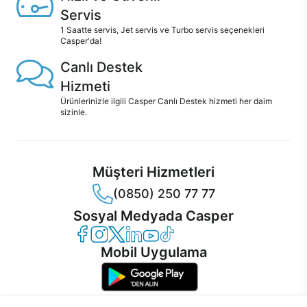
Servis
1 Saatte servis, Jet servis ve Turbo servis seçenekleri
Casper'da!
Canlı Destek
Hizmeti
Ürünlerinizle ilgili Casper Canlı Destek hizmeti her daim
sizinle.
Müşteri Hizmetleri
(0850) 250 77 77
Sosyal Medyada Casper
Casper Facebook
Casper Instagram
Casper Twitter
Casper LinkedIn
Casper YouTube
Casper TikTok
Mobil Uygulama