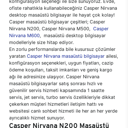
konfigürasyon seçeneği ile size sunuyoruz. Evde,
ofiste rahatlıkla kullanabileceğiniz Casper Nirvana
desktop masaüstü bilgisayar ile hayat çok kolay!
Casper masaüstü bilgisayar çeşitleri; Casper
Nirvana N200, Casper Nirvana M500,
Casper
Nirvana M600
, masaüstü desktop bilgisayar
modelleriyle size hitap ediyor.
En zorlu performanslarda bile kusursuz çözümler
yaratan
Casper Nirvana masaüstü bilgisayar
ailesi,
konfigürasyon seçenekleri, uygun fiyatları, cazip
ödeme koşulları, taksit imkanları ve geniş kargo
ağı ile adresinize ulaşıyor. Casper Nirvana
masaüstü bilgisayarlar satış sonrası hızlı ve
güvenilir servis hizmeti kapsamında 1 saatte
servis, jet servis, turbo servis özellikleriyle dikkat
çekerken müşteri hizmetleri iletişim hattı ve
websitesi canlı sohbet hizmeti ile her an her yerde
ayrıcalıklı hizmet sunuyor.
Casper Nirvana N200 Masaüstü