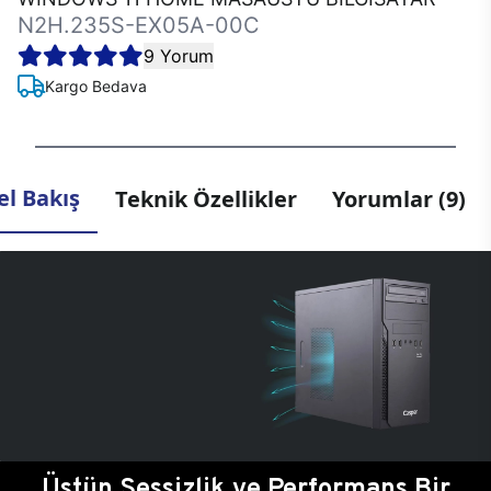
N2H.235S-EX05A-00C
9 Yorum
Kargo Bedava
l Bakış
Teknik Özellikler
Yorumlar (9)
Üstün Sessizlik ve Performans Bir