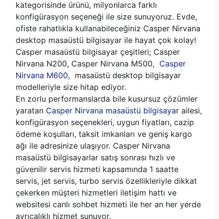
kategorisinde ürünü, milyonlarca farklı
konfigürasyon seçeneği ile size sunuyoruz. Evde,
ofiste rahatlıkla kullanabileceğiniz Casper Nirvana
desktop masaüstü bilgisayar ile hayat çok kolay!
Casper masaüstü bilgisayar çeşitleri; Casper
Nirvana N200, Casper Nirvana M500,
Casper
Nirvana M600
, masaüstü desktop bilgisayar
modelleriyle size hitap ediyor.
En zorlu performanslarda bile kusursuz çözümler
yaratan
Casper Nirvana masaüstü bilgisayar
ailesi,
konfigürasyon seçenekleri, uygun fiyatları, cazip
ödeme koşulları, taksit imkanları ve geniş kargo
ağı ile adresinize ulaşıyor. Casper Nirvana
masaüstü bilgisayarlar satış sonrası hızlı ve
güvenilir servis hizmeti kapsamında 1 saatte
servis, jet servis, turbo servis özellikleriyle dikkat
çekerken müşteri hizmetleri iletişim hattı ve
websitesi canlı sohbet hizmeti ile her an her yerde
ayrıcalıklı hizmet sunuyor.