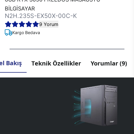
BİLGİSAYAR
N2H.235S-EX50X-00C-K
9 Yorum
Kargo Bedava
l Bakış
Teknik Özellikler
Yorumlar (9)