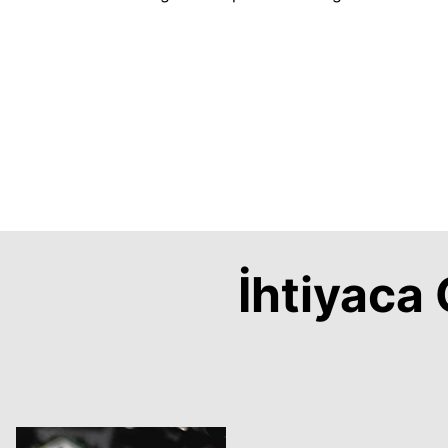
İhtiyac