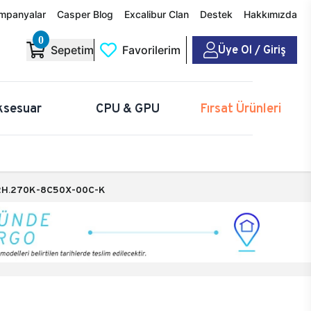
mpanyalar
Casper Blog
Excalibur Clan
Destek
Hakkımızda
0
Üye Ol / Giriş
Sepetim
Favorilerim
ksesuar
CPU & GPU
Fırsat Ürünleri
H.270K-8C50X-00C-K