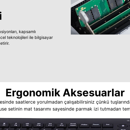
i
yonları, kapsamlı
 teknolojileri ile bilgisayar
tirir.
Ergonomik Aksesuarlar
esinde saatlerce yorulmadan çalışabilirsiniz çünkü tuşlarınd
use setinin mat tasarımı sayesinde parmak izi tutmadan temi