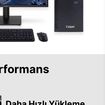
rformans
Daha Hızlı Yükleme