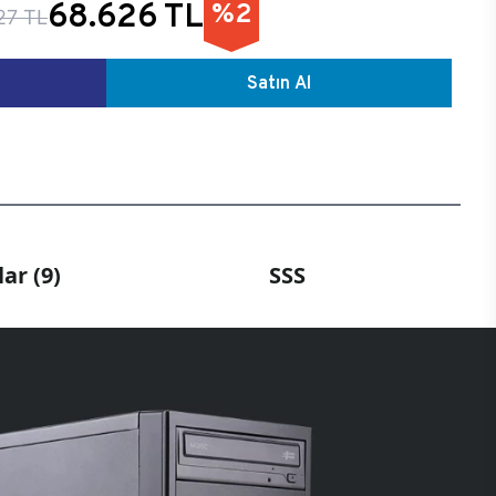
68.626 TL
%2
27 TL
Satın Al
ar (9)
SSS