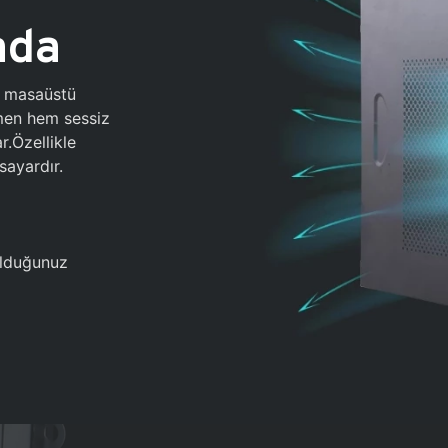
ada
0 masaüstü
ğmen hem sessiz
.Özellikle
sayardır.
 olduğunuz