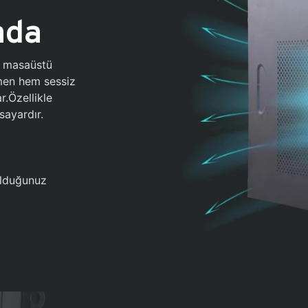
ada
0 masaüstü
ğmen hem sessiz
.Özellikle
sayardır.
 olduğunuz