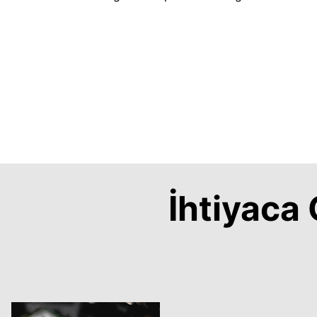
İhtiyac