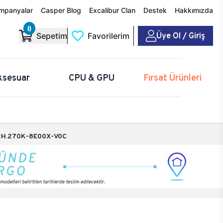
mpanyalar
Casper Blog
Excalibur Clan
Destek
Hakkımızda
0
Üye Ol / Giriş
Sepetim
Favorilerim
ksesuar
CPU & GPU
Fırsat Ürünleri
H.270K-8E00X-V0C