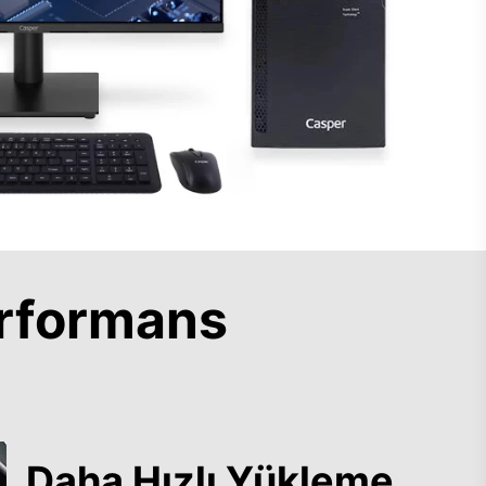
rformans
Daha Hızlı Yükleme