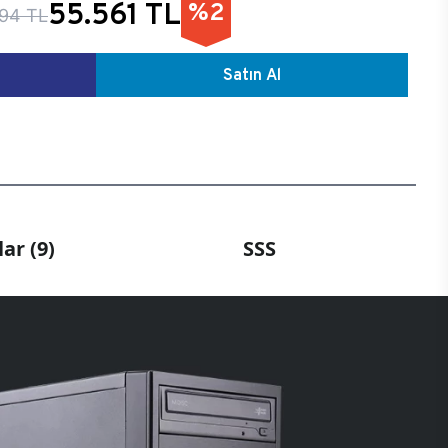
55.561 TL
%2
94 TL
Satın Al
ar (9)
SSS