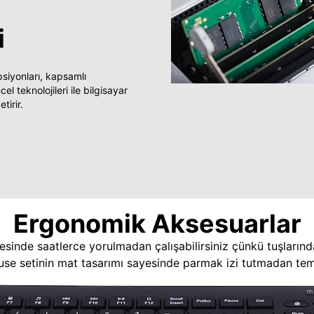
i
yonları, kapsamlı
 teknolojileri ile bilgisayar
tirir.
Ergonomik Aksesuarlar
esinde saatlerce yorulmadan çalışabilirsiniz çünkü tuşlarınd
use setinin mat tasarımı sayesinde parmak izi tutmadan temi